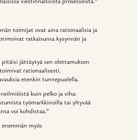
aisissa viestinnällisistä prosesseista.”
män toimijat ovat aina rationaalisia ja
optimoivat ratkaisunsa kysynnän ja
 pitäisi jättäytyä sen olettamuksen
 toimivat rationaalisesti.
avauksia etenkin tunnepuolella.
neilmiöistä kuin pelko ja viha:
stumista työmarkkinoilla tai yltyvää
ansa voi kohdistaa.”
kia enemmän myös