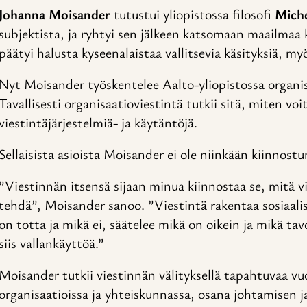
Johanna Moisander
tutustui yliopistossa filosofi
Miche
subjektista, ja ryhtyi sen jälkeen katsomaan maailmaa kr
päätyi halusta kyseenalaistaa vallitsevia käsityksiä, m
Nyt Moisander työskentelee Aalto-yliopistossa organis
Tavallisesti organisaatioviestintä tutkii sitä, miten vo
viestintäjärjestelmiä- ja käytäntöjä.
Sellaisista asioista Moisander ei ole niinkään kiinnostu
”Viestinnän itsensä sijaan minua kiinnostaa se, mitä v
tehdä”, Moisander sanoo. ”Viestintä rakentaa sosiaalis
on totta ja mikä ei, säätelee mikä on oikein ja mikä ta
siis vallankäyttöä.”
Moisander tutkii viestinnän välityksellä tapahtuvaa vu
organisaatioissa ja yhteiskunnassa, osana johtamisen j