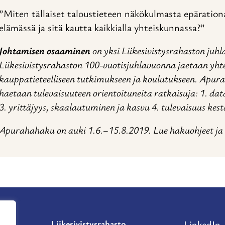
”Miten tällaiset taloustieteen näkökulmasta epärationaa
elämässä ja sitä kautta kaikkialla yhteiskunnassa?”
Johtamisen osaaminen
on yksi Liikesivistysrahaston juh
Liikesivistysrahaston 100-vuotisjuhlavuonna jaetaan yh
kauppatieteelliseen tutkimukseen ja koulutukseen. Apurah
haetaan tulevaisuuteen orientoituneita ratkaisuja: 1. da
3. yrittäjyys, skaalautuminen ja kasvu 4. tulevaisuus ke
Apurahahaku on auki 1.6.–15.8.2019. Lue hakuohjeet j
Liikesivistysrahasto
LinkedIn