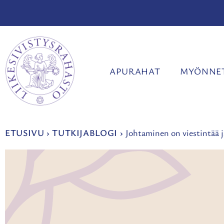
Siirry
sisältöön
APURAHAT
MYÖNNET
ETUSIVU
›
TUTKIJABLOGI
›
Johtaminen on viestintää j