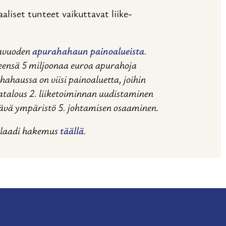
liset tunteet vaikuttavat liike-
lavuoden
apurahahaun painoalueista
.
teensä 5 miljoonaa euroa apurahoja
ahaussa on viisi painoaluetta, joihin
tatalous 2. liiketoiminnan uudistaminen
stävä ympäristö 5. johtamisen osaaminen.
a laadi hakemus
täällä
.