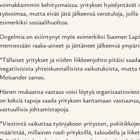
voimakkaimmin kehitysmaissa: yritykset hyödyntävät n
työvoimaa, mutta eivät jätä jälkeensä verotuloja, joilla
esimerkiksi sosiaalihuoltoa.
Ongelmia on esiintynyt myös esimerkiksi Suomen Lapiss
mennessään raaka-aineet ja jättäneet jälkeensä ympäri
”Tällaiset yritykset ja niiden liikkeenjohto pitäisi sa
negatiivisista yhteiskunnallisista vaikutuksista, mutta t
Moisander sanoo.
Hänen mukaansa vastaus voisi löytyä organisaatiovies
on keksiä tapoja saada yrityksen kantamaan vastuunsa, 
vastuullisia johtamistapoja.
”Viestintä vaikuttaa työnjakoon yritysten, poliitikkojen 
määrittää, millainen rooli yrityksillä, taloudella ja liik