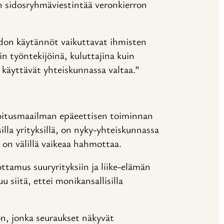
 sidosryhmäviestintää veronkierron
don käytännöt vaikuttavat ihmisten
n työntekijöinä, kuluttajina kuin
t käyttävät yhteiskunnassa valtaa.”
itusmaailman epäeettisen toiminnan
illa yrityksillä, on nyky-yhteiskunnassa
 on välillä vaikeaa hahmottaa.
ttamus suuryrityksiin ja liike-elämän
 siitä, ettei monikansallisilla
on, jonka seuraukset näkyvät