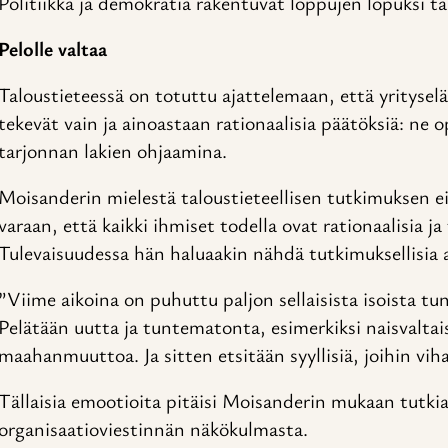
Politiikka ja demokratia rakentuvat loppujen lopuksi täll
Pelolle valtaa
Taloustieteessä on totuttu ajattelemaan, että yrityselä
tekevät vain ja ainoastaan rationaalisia päätöksiä: ne 
tarjonnan lakien ohjaamina.
Moisanderin mielestä taloustieteellisen tutkimuksen ei
varaan, että kaikki ihmiset todella ovat rationaalisia ja
Tulevaisuudessa hän haluaakin nähdä tutkimuksellisia 
”Viime aikoina on puhuttu paljon sellaisista isoista tun
Pelätään uutta ja tuntematonta, esimerkiksi naisvaltai
maahanmuuttoa. Ja sitten etsitään syyllisiä, joihin vih
Tällaisia emootioita pitäisi Moisanderin mukaan tut
organisaatioviestinnän näkökulmasta.