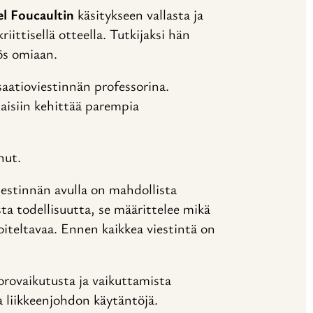
l Foucaultin
käsitykseen vallasta ja
iittisellä otteella. Tutkijaksi hän
yös omiaan.
aatioviestinnän professorina.
itaisiin kehittää parempia
nut.
iestinnän avulla on mahdollista
ta todellisuutta, se määrittelee mikä
voiteltavaa. Ennen kaikkea viestintä on
orovaikutusta ja vaikuttamista
a liikkeenjohdon käytäntöjä.