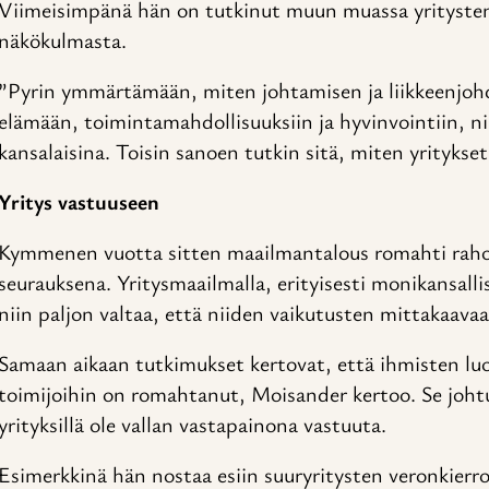
Viimeisimpänä hän on tutkinut muun muassa yritysten
näkökulmasta.
”Pyrin ymmärtämään, miten johtamisen ja liikkeenjoh
elämään, toimintamahdollisuuksiin ja hyvinvointiin, nii
kansalaisina. Toisin sanoen tutkin sitä, miten yritykse
Yritys vastuuseen
Kymmenen vuotta sitten maailmantalous romahti raho
seurauksena. Yritysmaailmalla, erityisesti monikansallis
niin paljon valtaa, että niiden vaikutusten mittakaavaa
Samaan aikaan tutkimukset kertovat, että ihmisten luo
toimijoihin on romahtanut, Moisander kertoo. Se johtuu
yrityksillä ole vallan vastapainona vastuuta.
Esimerkkinä hän nostaa esiin suuryritysten veronkierr