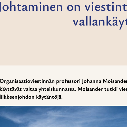
Johtaminen on viestint
vallankäy
Organisaatioviestinnän professori Johanna Moisander 
käyttävät valtaa yhteiskunnassa. Moisander tutkii vie
liikkeenjohdon käytäntöjä.