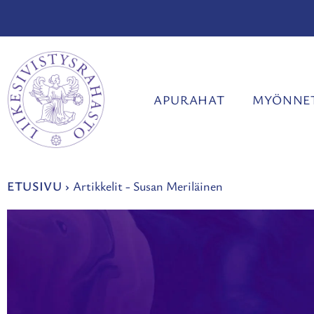
Siirry
sisältöön
APURAHAT
MYÖNNET
ETUSIVU
›
Artikkelit - Susan Meriläinen