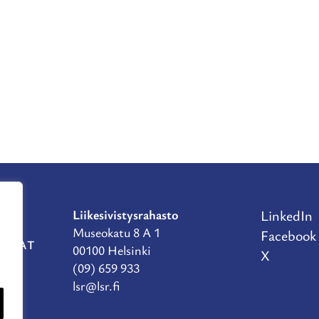
Liikesivistysrahasto
LinkedIn
Museokatu 8 A 1
Facebook
RAHAT
00100 Helsinki
X
(09) 659 933
lsr@lsr.fi
TE