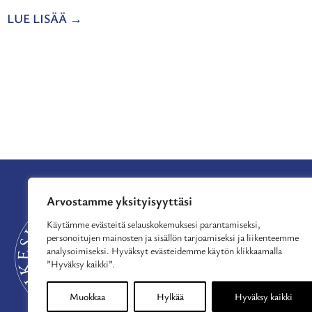
LUE LISÄÄ
Arvostamme yksityisyyttäsi
APURAHAT
TUE TOIMINTAA
Käytämme evästeitä selauskokemuksesi parantamiseksi,
personoitujen mainosten ja sisällön tarjoamiseksi ja liikenteemme
MYÖNNETYT APU
analysoimiseksi. Hyväksyt evästeidemme käytön klikkaamalla
AJANKOHTAISTA
”Hyväksy kaikki”.
MEISTÄ
YHTEYSTIEDOT
Muokkaa
Hylkää
Hyväksy kaikki
TIETOSUOJASELOS