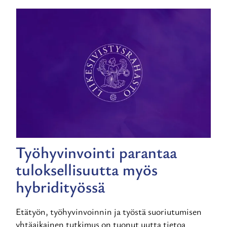
Työhyvinvointi parantaa
tuloksellisuutta myös
hybridityössä
Etätyön, työhyvinvoinnin ja työstä suoriutumisen
yhtäaikainen tutkimus on tuonut uutta tietoa