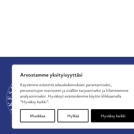
Arvostamme yksityisyyttäsi
APURAHAT
TUE TOIMINTAA
Käytämme evästeitä selauskokemuksesi parantamiseksi,
personoitujen mainosten ja sisällön tarjoamiseksi ja liikenteemme
MYÖNNETYT APU
analysoimiseksi. Hyväksyt evästeidemme käytön klikkaamalla
AJANKOHTAISTA
”Hyväksy kaikki”.
MEISTÄ
YHTEYSTIEDOT
Muokkaa
Hylkää
Hyväksy kaikki
TIETOSUOJASELOS