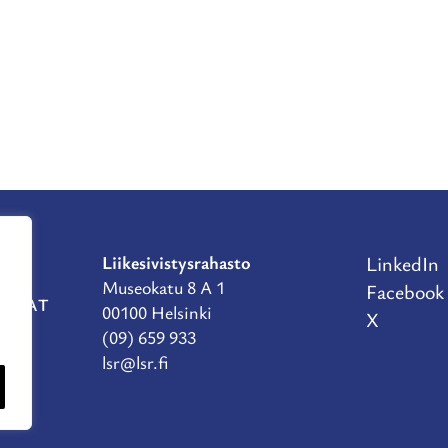
Liikesivistysrahasto
LinkedIn
Museokatu 8 A 1
Facebook
RAHAT
00100 Helsinki
X
(09) 659 933
lsr@lsr.fi
TE