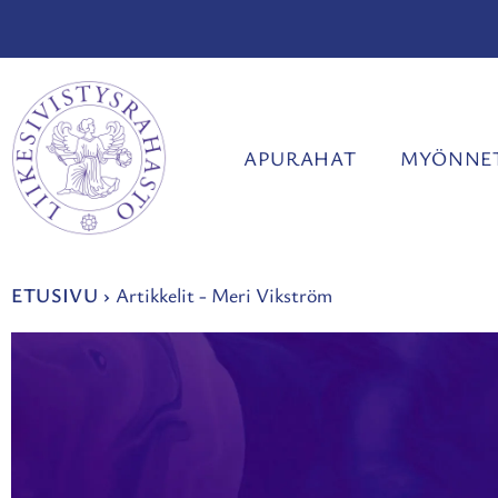
Siirry
sisältöön
APURAHAT
MYÖNNET
ETUSIVU
›
Artikkelit - Meri Vikström