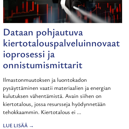
Dataan pohjautuva
kiertotalouspalveluinnovaat
ioprosessi ja
onnistumismittarit
Ilmastonmuutoksen ja luontokadon
pysäyttäminen vaatii materiaalien ja energian
kulutuksen vähentämistä. Avain siihen on
kiertotalous, jossa resursseja hyödynnetään
tehokkaammin. Kiertotalous ei ...
LUE LISÄÄ