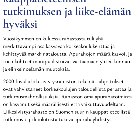
tutkimuksen ja liike-elämän
hyväksi
Vuosikymmenien kuluessa rahastosta tuli yhä
merkittävämpi osa kasvavaa korkeakoulukenttää ja
kehittyvää markkinataloutta. Apurahojen määrä kasvoi, ja
tuen kohteet monipuolistuivat vastaamaan yhteiskunnan
ja elinkeinoelämän muutoksia.
2000-luvulla liikesivistysrahaston tekemät lahjoitukset
ovat vahvistaneet korkeakoulujen taloudellista perustaa ja
tutkimusmahdollisuuksia. Rahaston oma apurahatoiminta
on kasvanut sekä määrällisesti että vaikuttavuudeltaan.
Liikesivistysrahasto on Suomen suurin kauppatieteellistä
tutkimusta ja koulutusta tukeva apurahayhdistys.