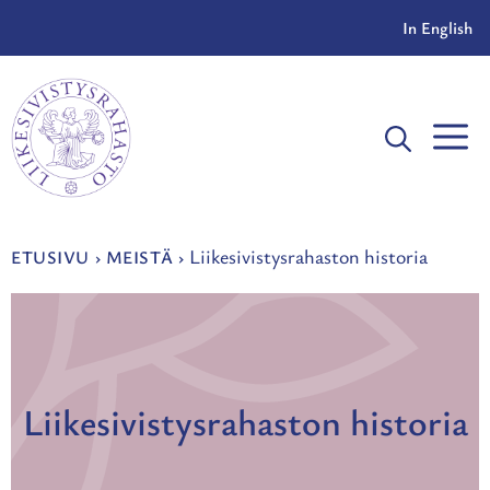
Siirry
In English
sisältöön
V
Liikesivistysrahaston historia
ETUSIVU
›
MEISTÄ
›
Liikesivistysrahaston historia