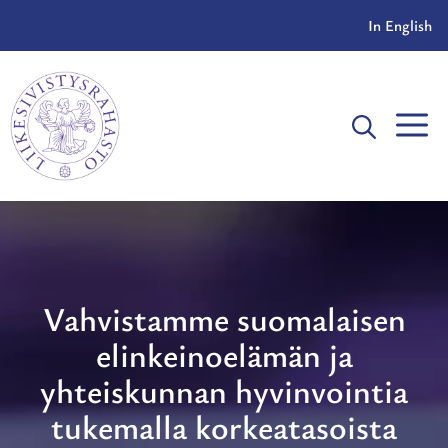
Siirry
In English
sisältöön
V
Vahvistamme suomalaisen
elinkeinoelämän ja
yhteiskunnan hyvinvointia
tukemalla korkeatasoista