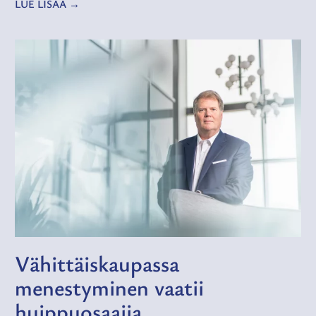
LUE LISÄÄ
Vähittäiskaupassa
menestyminen vaatii
huippuosaajia