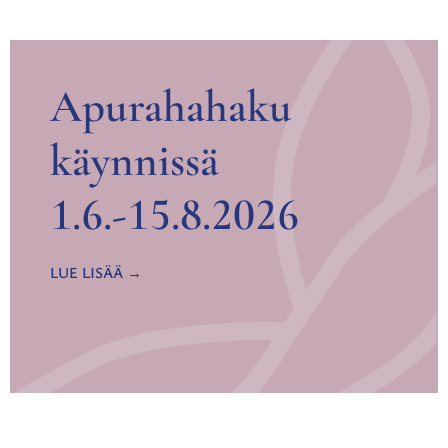
Apurahahaku
käynnissä
1.6.-15.8.2026
LUE LISÄÄ