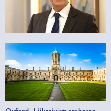
Oxford–Liikesivistysrahasto