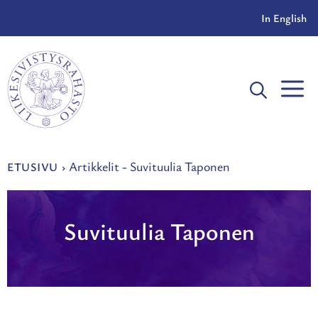
Siirry
In English
sisältöön
V
Artikkelit - Suvituulia Taponen
ETUSIVU
›
Suvituulia Taponen