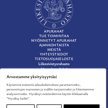
APURAHAT
TUE TOIMINTAA
MYÖNNETYT APURAHAT
AJANKOHTAISTA
MEISTÄ
YHTEYSTIEDOT
TIETOSUOJASELOSTE
Liikesivistysrahasto
Museokatu 8 A 1
00100 Helsinki
Arvostamme yksityisyyttäsi
(09) 659 933
Käytämme evästeitä selauskokemuksesi parantamiseksi,
lsr@lsr.fi
personoitujen mainosten ja sisällön tarjoamiseksi ja liikenteemme
LinkedIn
analysoimiseksi. Hyväksyt evästeidemme käytön klikkaamalla
Facebook
”Hyväksy kaikki”.
X