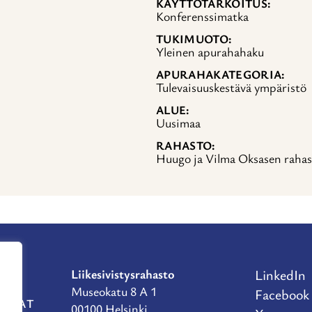
KÄYTTÖTARKOITUS
Konferenssimatka
TUKIMUOTO
Yleinen apurahahaku
APURAHAKATEGORIA
Tulevaisuuskestävä ympäristö
ALUE
Uusimaa
RAHASTO
Huugo ja Vilma Oksasen rahas
Liikesivistysrahasto
LinkedIn
Museokatu 8 A 1
Facebook
RAHAT
00100 Helsinki