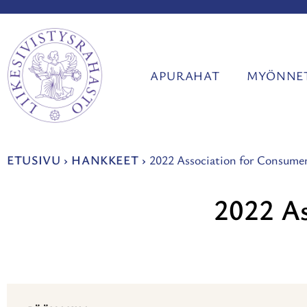
Siirry
sisältöön
APURAHAT
MYÖNNET
ETUSIVU
›
HANKKEET
›
2022 Association for Consume
2022 As