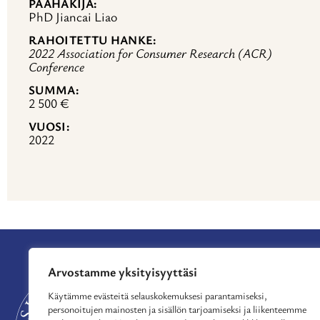
PÄÄHAKIJA
PhD Jiancai Liao
RAHOITETTU HANKE
2022 Association for Consumer Research (ACR)
Conference
SUMMA
2 500 €
VUOSI
2022
Arvostamme yksityisyyttäsi
APURAHAT
TUE TOIMINTAA
Käytämme evästeitä selauskokemuksesi parantamiseksi,
personoitujen mainosten ja sisällön tarjoamiseksi ja liikenteemme
MYÖNNETYT APU