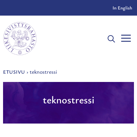
Siirry
In English
sisältöön
V
teknostressi
ETUSIVU
›
teknostressi