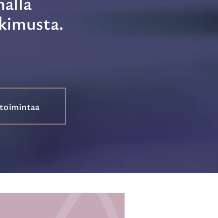
alla
tkimusta.
 toimintaa