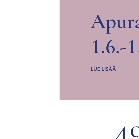
Apura
1.6.-
LUE LISÄÄ
4