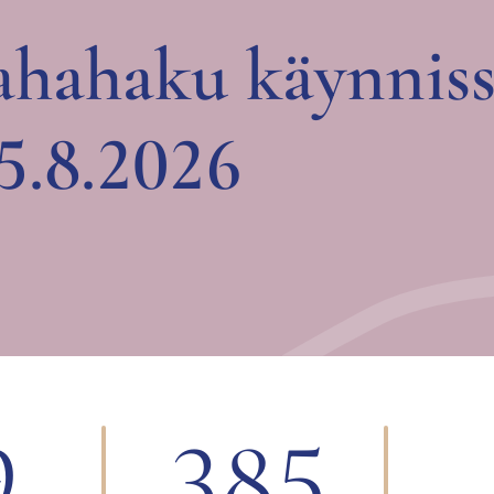
hahaku käynnis
15.8.2026
9
385