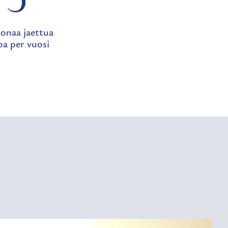
oonaa jaettua
oa per vuosi