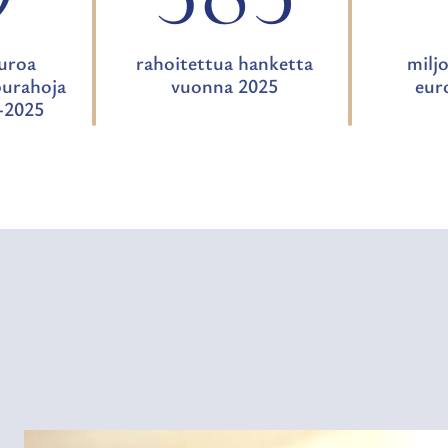
uroa
rahoitettua hanketta
milj
purahoja
vuonna 2025
eur
6-2025