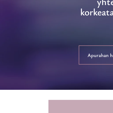
yht
korkeata
Apurahan ha