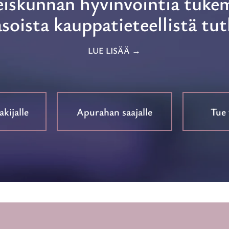
eiskunnan hyvinvointia tukem
soista kauppatieteellistä tu
LUE LISÄÄ
kijalle
Apurahan saajalle
Tue