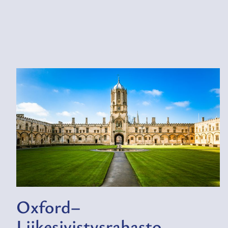
Oxford–
Liikesivistysrahasto