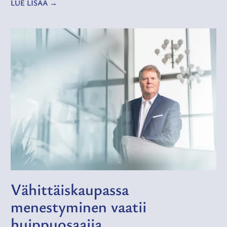
LUE LISÄÄ
Vähittäiskaupassa
menestyminen vaatii
huippuosaajia