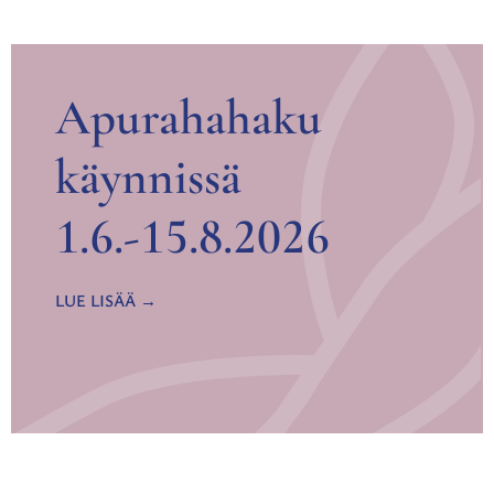
Apurahahaku
käynnissä
1.6.-15.8.2026
LUE LISÄÄ