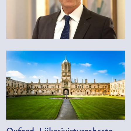
Oxford–Liikesivistysrahasto