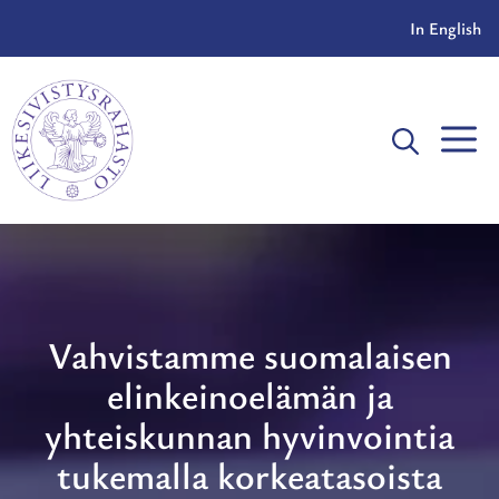
Siirry
In English
sisältöön
V
Vahvistamme suomalaisen
elinkeinoelämän ja
yhteiskunnan hyvinvointia
tukemalla korkeatasoista