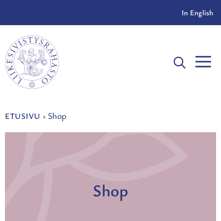
Siirry
In English
sisältöön
V
Shop
ETUSIVU
›
Shop