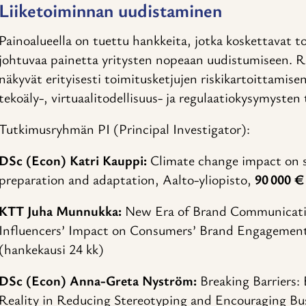
Liiketoiminnan uudistaminen
Painoalueella on tuettu hankkeita, jotka koskettavat
johtuvaa painetta yritysten nopeaan uudistumiseen. R
näkyvät erityisesti toimitusketjujen riskikartoittamise
tekoäly-, virtuaalitodellisuus- ja regulaatiokysymyste
Tutkimusryhmän PI (Principal Investigator):
DSc (Econ) Katri Kauppi:
Climate change impact on su
preparation and adaptation, Aalto-yliopisto,
90 000 €
KTT Juha Munnukka:
New Era of Brand Communicatio
Influencers’ Impact on Consumers’ Brand Engagement,
(hankekausi 24 kk)
DSc (Econ) Anna-Greta Nyström:
Breaking Barriers: 
Reality in Reducing Stereotyping and Encouraging Bu