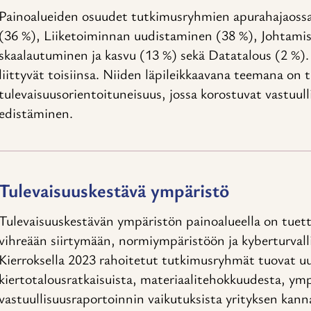
Painoalueiden osuudet tutkimusryhmien apurahajaossa
(36 %), Liiketoiminnan uudistaminen (38 %), Johtamis
skaalautuminen ja kasvu (13 %) sekä Datatalous (2 %). 
liittyvät toisiinsa. Niiden läpileikkaavana teemana on
tulevaisuusorientoituneisuus, jossa korostuvat vastuull
edistäminen.
Tulevaisuuskestävä ympäristö
Tulevaisuuskestävän ympäristön painoalueella on tuett
vihreään siirtymään, normiympäristöön ja kyberturvalli
Kierroksella 2023 rahoitetut tutkimusryhmät tuovat u
kiertotalousratkaisuista, materiaalitehokkuudesta, ym
vastuullisuusraportoinnin vaikutuksista yrityksen kan