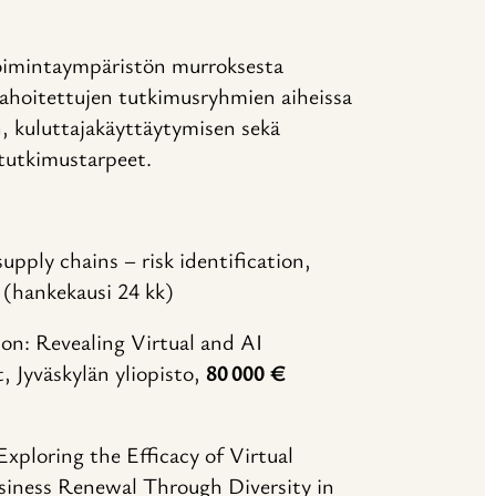
 toimintaympäristön murroksesta
ahoitettujen tutkimusryhmien aiheissa
n, kuluttajakäyttäytymisen sekä
n tutkimustarpeet.
pply chains – risk identification,
(hankekausi 24 kk)
n: Revealing Virtual and AI
 Jyväskylän yliopisto,
80 000 €
Exploring the Efficacy of Virtual
siness Renewal Through Diversity in