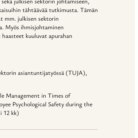
sekä julkisen sektorin johtamiseen,
atkaisuihin tähtäävää tutkimusta. Tämän
t mm. julkisen sektorin
ta. Myös ihmisjohtaminen
set haasteet kuuluvat apurahan
ektorin asiantuntijatyössä (TUJA),
ple Management in Times of
oyee Psychological Safety during the
i 12 kk)