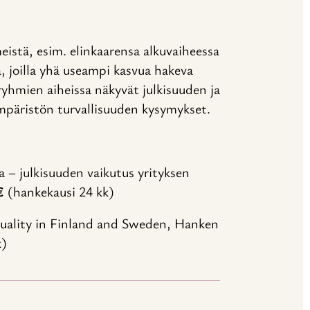
istä, esim. elinkaarensa alkuvaiheessa
a, joilla yhä useampi kasvua hakeva
ryhmien aiheissa näkyvät julkisuuden ja
mpäristön turvallisuuden kysymykset.
sa – julkisuuden vaikutus yrityksen
€
(hankekausi 24 kk)
quality in Finland and Sweden, Hanken
k)