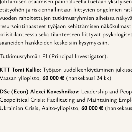
Johtamisen osaamisen painoalueella tuetaan yksityisen 
etätyöhön ja riskienhallintaan liittyvien ongelmien r
vuoden rahoitettujen tutkimusryhmien aiheissa näkyvä
resursointihaasteet työjaon kehittämisen näkökulmas
kriisitilanteessa sekä tilanteeseen liittyvät psykologi
saaneiden hankkeiden keskeisiin kysymyksiin.
Tutkimusryhmän PI (Principal Investigator):
KTT Tomi Kallio
: Työjaon uudelleenlöytäminen julkiss
Vaasan yliopisto,
60 000 €
(hankekausi 24 kk)
DSc (Econ) Alexei Koveshnikov
: Leadership and Peo
Geopolitical Crisis: Facilitating and Maintaining Empl
Ukrainian Crisis, Aalto-yliopisto,
60 000 €
(hankekaus