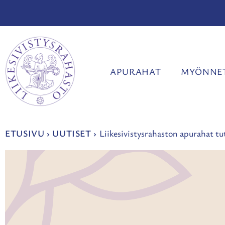
Siirry
sisältöön
APURAHAT
MYÖNNET
ETUSIVU
›
UUTISET
›
Liikesivistysrahaston apurahat tu