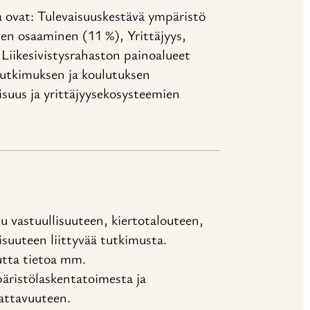
 ovat: Tulevaisuuskestävä ympäristö
en osaaminen (11 %), Yrittäjyys,
Liikesivistysrahaston painoalueet
 tutkimuksen ja koulutuksen
isuus ja yrittäjyysekosysteemien
u vastuullisuuteen, kiertotalouteen,
suuteen liittyvää tutkimusta.
utta tietoa mm.
päristölaskentatoimesta ja
nattavuuteen.