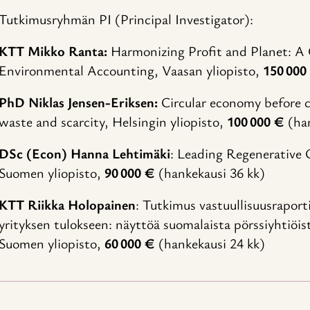
Tutkimusryhmän PI (Principal Investigator):
KTT Mikko Ranta:
Harmonizing Profit and Planet: A
Environmental Accounting, Vaasan yliopisto,
150 000
PhD Niklas Jensen-Eriksen:
Circular economy before c
waste and scarcity, Helsingin yliopisto,
100 000 €
(han
DSc (Econ) Hanna Lehtimäki
: Leading Regenerative
Suomen yliopisto,
90 000 €
(hankekausi 36 kk)
KTT Riikka Holopainen
: Tutkimus vastuullisuusraport
yrityksen tulokseen: näyttöä suomalaista pörssiyhtiöistä
Suomen yliopisto,
60 000 €
(hankekausi 24 kk)