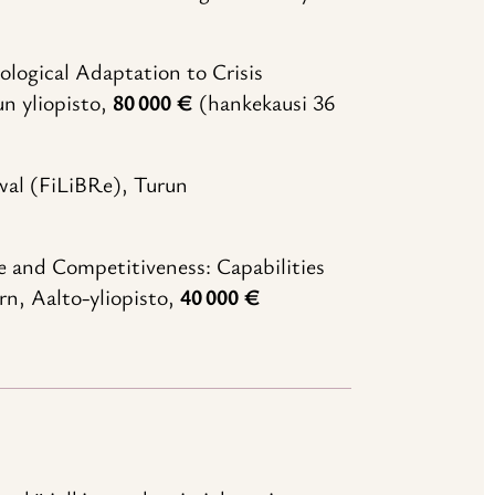
ogical Adaptation to Crisis
un yliopisto,
80 000 €
(hankekausi 36
ewal (FiLiBRe), Turun
 and Competitiveness: Capabilities
rn, Aalto-yliopisto,
40 000 €