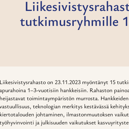
Liikesivistysraha
tutkimusryhmille 1
Liikesivistysrahasto on 23.11.2023 myöntänyt 15 tutk
apurahoina 1–3-vuotisiin hankkeisiin. Rahaston painoa
heijastavat toimintaympäristön murrosta. Hankkeiden
vastuullisuus, teknologian merkitys kestävässä kehityks
kiertotalouden johtaminen, ilmastonmuutoksen vaikut
työhyvinvointi ja julkisuuden vaikutukset kasvuyritys