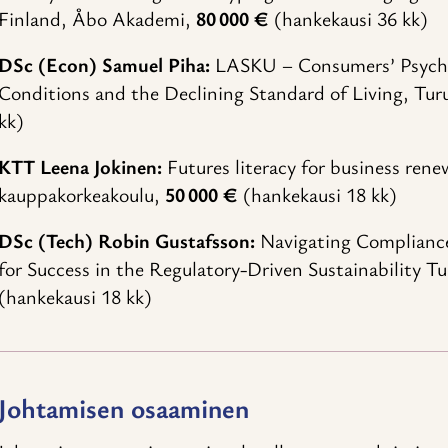
Finland, Åbo Akademi,
80 000 €
(hankekausi 36 kk)
DSc (Econ) Samuel Piha:
LASKU – Consumers’ Psychol
Conditions and the Declining Standard of Living, Tur
kk)
KTT Leena Jokinen:
Futures literacy for business ren
kauppakorkeakoulu,
50 000 €
(hankekausi 18 kk)
DSc (Tech) Robin Gustafsson:
Navigating Compliance
for Success in the Regulatory-Driven Sustainability Tu
(hankekausi 18 kk)
Johtamisen osaaminen