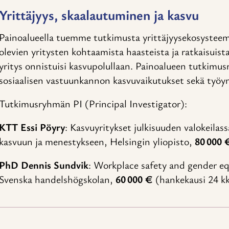
Yrittäjyys, skaalautuminen ja kasvu
Painoalueella tuemme tutkimusta yrittäjyysekosysteeme
olevien yritysten kohtaamista haasteista ja ratkaisuist
yritys onnistuisi kasvupolullaan. Painoalueen tutkimus
sosiaalisen vastuunkannon kasvuvaikutukset sekä työy
Tutkimusryhmän PI (Principal Investigator):
KTT Essi Pöyry
: Kasvuyritykset julkisuuden valokeilas
kasvuun ja menestykseen, Helsingin yliopisto,
80 000 
PhD Dennis Sundvik
: Workplace safety and gender e
Svenska handelshögskolan,
60 000 €
(hankekausi 24 k