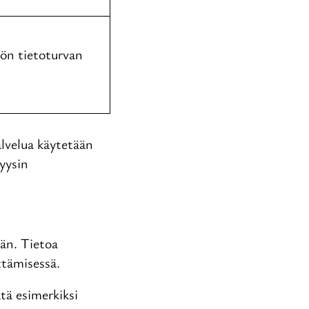
ön tietoturvan
alvelua käytetään
yysin
ään. Tietoa
ttämisessä.
tä esimerkiksi