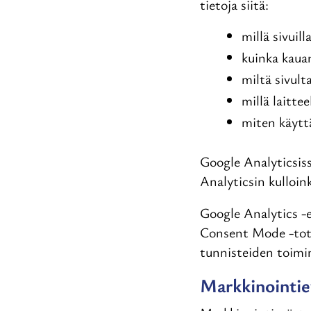
tietoja siitä:
millä sivuill
kuinka kauan
miltä sivult
millä laitte
miten käyttä
Google Analyticsiss
Analyticsin kulloin
Google Analytics -e
Consent Mode -toteu
tunnisteiden toimi
Markkinointie