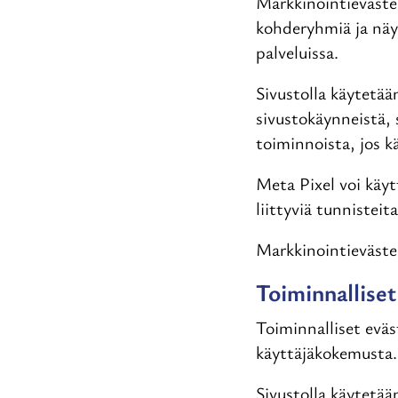
Markkinointieväste
kohderyhmiä ja näy
palveluissa.
Sivustolla käytetää
sivustokäynneistä, 
toiminnoista, jos k
Meta Pixel voi käyt
liittyviä tunnisteita
Markkinointieväste
Toiminnalliset
Toiminnalliset eväs
käyttäjäkokemusta.
Sivustolla käytetää