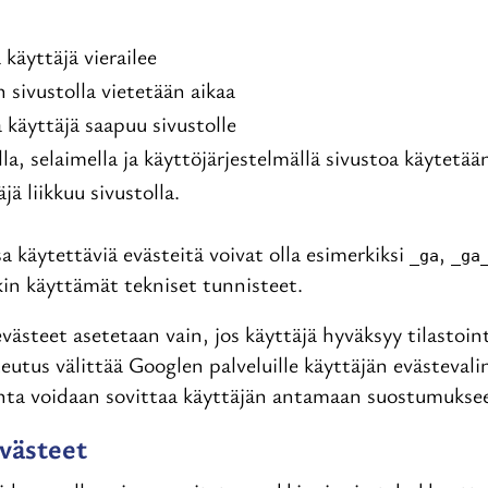
a käyttäjä vierailee
 sivustolla vietetään aikaa
a käyttäjä saapuu sivustolle
ella, selaimella ja käyttöjärjestelmällä sivustoa käytetää
jä liikkuu sivustolla.
a käytettäviä evästeitä voivat olla esimerkiksi
,
_ga
_ga
kin käyttämät tekniset tunnisteet.
västeet asetetaan vain, jos käyttäjä hyväksyy tilastoin
tus välittää Googlen palveluille käyttäjän evästevali
nta voidaan sovittaa käyttäjän antamaan suostumukse
västeet