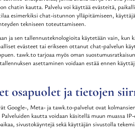
on chatin kautta. Palvelu voi käyttää evästeitä, paikall
tilaa esimerkiksi chat-istunnon ylläpitämiseen, käytt
hteyden tekniseen toteuttamiseen.
an ja sen tallennusteknologioita käytetään vain, kun k
lliset evästeet tai erikseen ottanut chat-palvelun käy
ippuen. tawk.to tarjoaa myös oman suostumusratkaisun,
intallennuksen asettaminen voidaan estää ennen käytt
 osapuolet ja tietojen siir
vät Google-, Meta- ja tawk.to-palvelut ovat kolmansie
. Palveluiden kautta voidaan käsitellä muun muassa IP-o
öaikaa, sivustokäyntejä sekä käyttäjän sivustolla tekemi