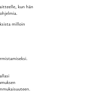
aitteelle, kun hän
aohjelmia.
sista milloin
rmistamiseksi.
llasi
tumuksen
inmukaisuuteen.