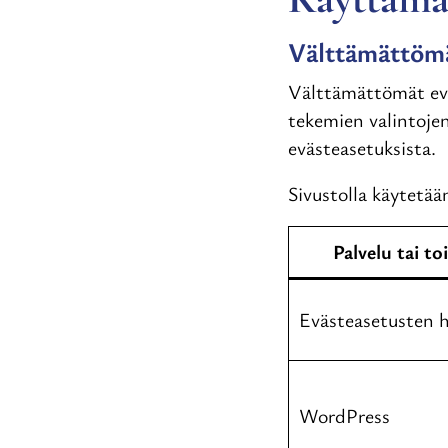
Välttämättömä
Välttämättömät evä
tekemien valintojen
evästeasetuksista.
Sivustolla käytetää
Palvelu tai t
Evästeasetusten h
WordPress