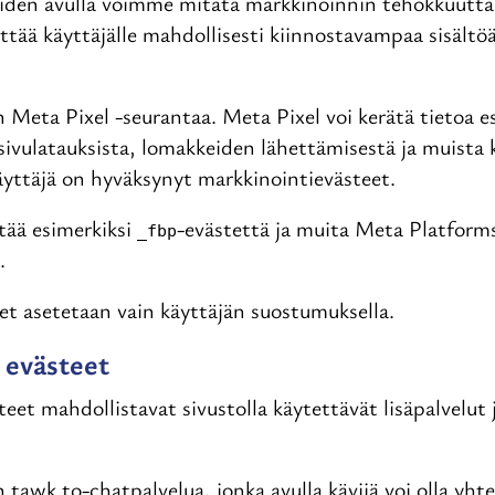
iden avulla voimme mitata markkinoinnin tehokkuutt
ttää käyttäjälle mahdollisesti kiinnostavampaa sisält
n Meta Pixel -seurantaa. Meta Pixel voi kerätä tietoa e
sivulatauksista, lomakkeiden lähettämisestä ja muista 
äyttäjä on hyväksynyt markkinointievästeet.
tää esimerkiksi
-evästettä ja muita Meta Platforms
_fbp
.
et asetetaan vain käyttäjän suostumuksella.
 evästeet
teet mahdollistavat sivustolla käytettävät lisäpalvelut
n tawk.to-chatpalvelua, jonka avulla kävijä voi olla yht