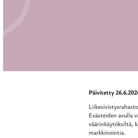
Päivitetty 26.6.202
Liikesivistysrahast
Evästeiden avulla 
väärinkäytöksiltä,
markkinointia.