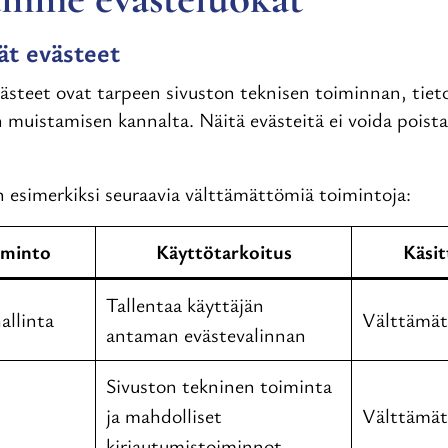
t evästeet
steet ovat tarpeen sivuston teknisen toiminnan, tieto
 muistamisen kannalta. Näitä evästeitä ei voida poista
n esimerkiksi seuraavia välttämättömiä toimintoja:
oiminto
Käyttötarkoitus
Käsit
Tallentaa käyttäjän
allinta
Välttämä
antaman evästevalinnan
Sivuston tekninen toiminta
ja mahdolliset
Välttämä
kirjautumistoiminnot