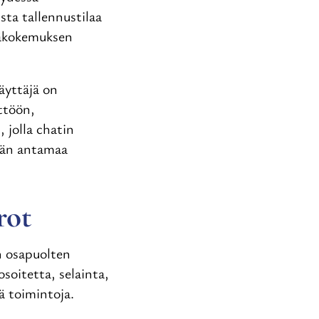
ista tallennustilaa
äjäkokemuksen
äyttäjä on
ttöön,
 jolla chatin
äjän antamaa
rot
n osapuolten
soitetta, selainta,
ä toimintoja.