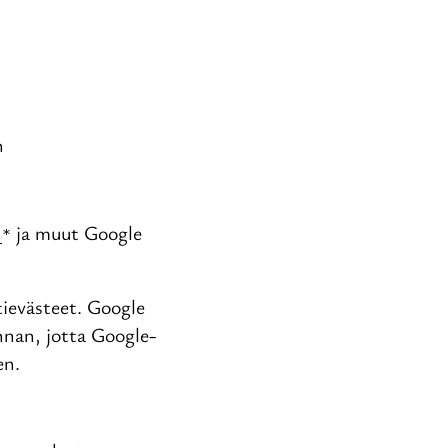
n
ja muut Google
_*
tievästeet. Google
nnan, jotta Google-
en.