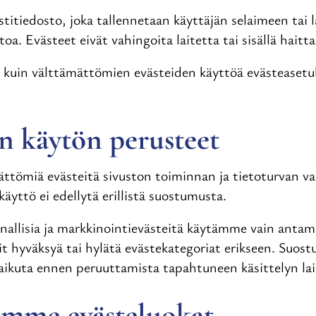
stitiedosto, joka tallennetaan käyttäjän selaimeen tai l
oa. Evästeet eivät vahingoita laitetta tai sisällä haitt
 kuin välttämättömien evästeiden käyttöä evästeasetuk
n käytön perusteet
tömiä evästeitä sivuston toiminnan ja tietoturvan va
äyttö ei edellytä erillistä suostumusta.
nnallisia ja markkinointievästeitä käytämme vain antama
it hyväksyä tai hylätä evästekategoriat erikseen. Suos
aikuta ennen peruuttamista tapahtuneen käsittelyn la
mme evästeluokat