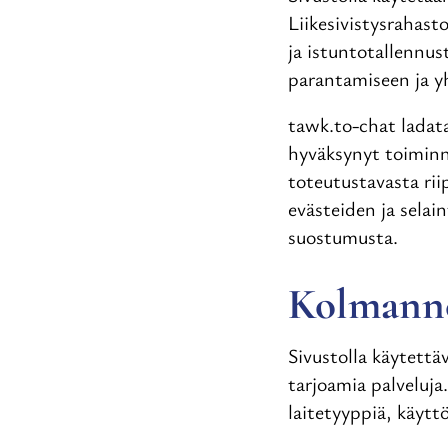
Liikesivistysrahasto
ja istuntotallennus
parantamiseen ja y
tawk.to-chat ladata
hyväksynyt toiminna
toteutustavasta ri
evästeiden ja sela
suostumusta.
Kolmannet
Sivustolla käytettä
tarjoamia palveluja
laitetyyppiä, käytt