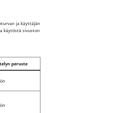
turvan ja käyttäjän
a käytöstä sivuston
telyn peruste
tön
tön