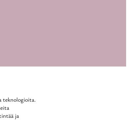
a teknologioita.
eita
intää ja