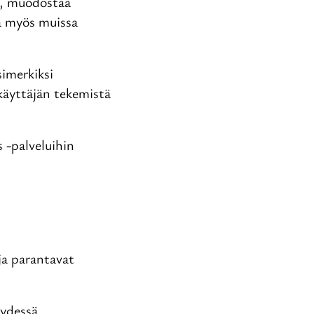
a, muodostaa
öä myös muissa
simerkiksi
käyttäjän tekemistä
 -palveluihin
 ja parantavat
eydessä