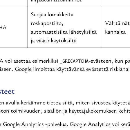
Suojaa lomakkeita
roskapostilta,
Välttämät
CHA
automaattisilta lähetyksiltä
kannalta
ja väärinkäytöksiltä
voi asettaa esimerkiksi
-evästeen, kun p
_GRECAPTCHA
seen. Google ilmoittaa käyttävänsä evästettä riskianal
steet
en avulla keräämme tietoa siitä, miten sivustoa käytet
ton toimivuuden, sisällön ja käyttäjäkokemuksen kehi
n Google Analytics -palvelua. Google Analytics voi kerä