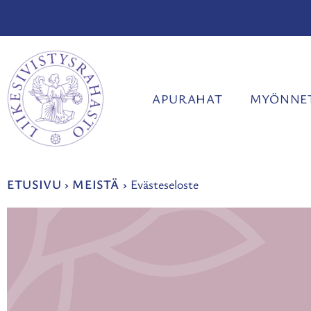
Siirry
sisältöön
APURAHAT
MYÖNNET
ETUSIVU
›
MEISTÄ
›
Evästeseloste