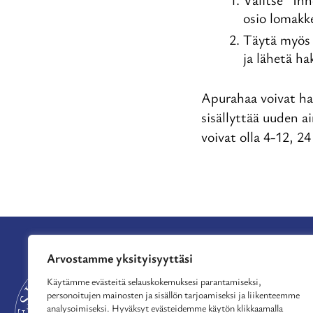
osio lomakke
Täytä myös 
ja lähetä h
Apurahaa voivat ha
sisällyttää uuden a
voivat olla 4-12, 24
Arvostamme yksityisyyttäsi
APURAHAT
TUE TOIMINTAA
Käytämme evästeitä selauskokemuksesi parantamiseksi,
personoitujen mainosten ja sisällön tarjoamiseksi ja liikenteemme
MYÖNNETYT APU
analysoimiseksi. Hyväksyt evästeidemme käytön klikkaamalla
AJANKOHTAISTA