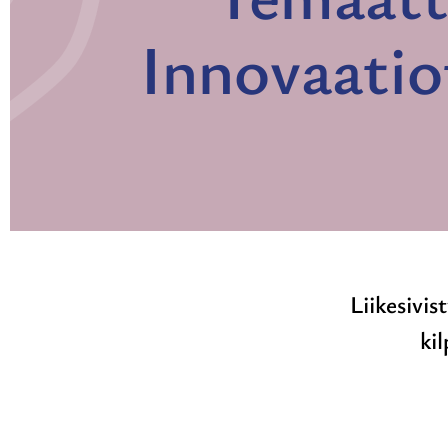
Innovaatio
Liikesivi
kil