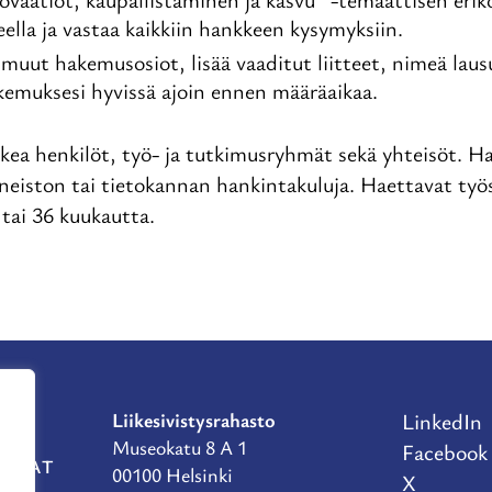
ella ja vastaa kaikkiin hankkeen kysymyksiin.
muut hakemusosiot, lisää vaaditut liitteet, nimeä lau
akemuksesi hyvissä ajoin ennen määräaikaa.
kea henkilöt, työ- ja tutkimusryhmät sekä yhteisöt. 
ineiston tai tietokannan hankintakuluja. Haettavat ty
 tai 36 kuukautta.
Liikesivistysrahasto
LinkedIn
Museokatu 8 A 1
Facebook
RAHAT
00100 Helsinki
X