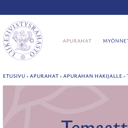
Siirry
sisältöön
APURAHAT
MYÖNNET
ETUSIVU
›
APURAHAT
›
APURAHAN HAKIJALLE
›
Temaatt