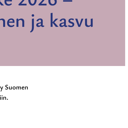
nen ja kasvu
tyy Suomen
iin.