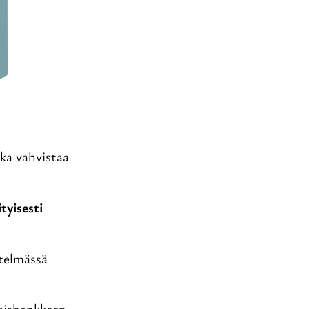
oka vahvistaa
tyisesti
telmässä
koishankkeen