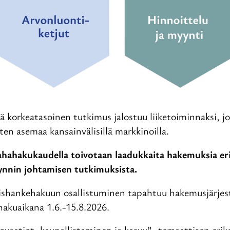
ä korkeatasoinen tutkimus jalostuu liiketoiminnaksi, j
ten asemaa kansainvälisillä markkinoilla.
ahakukaudella toivotaan laadukkaita hakemuksia eri
ynnin johtamisen tutkimuksista.
ishankehakuun osallistuminen tapahtuu hakemusjärjes
hakuaikana 1.6.-15.8.2026.
novaatiot, kaupallistaminen ja kasvu” -temaattisen eri