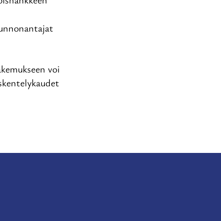
sunnonantajat
Hakemukseen voi
öskentelykaudet