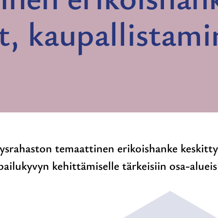
t, kaupallistami
stysrahaston temaattinen erikoishanke keskit
pailukyvyn kehittämiselle tärkeisiin osa-alueis