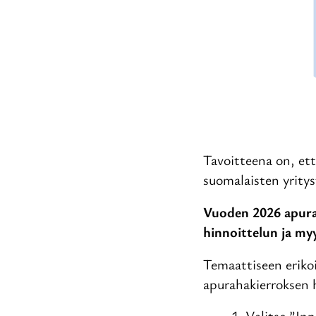
Tavoitteena on, ett
suomalaisten yritys
Vuoden 2026 apurah
hinnoittelun ja my
Temaattiseen eriko
apurahakierroksen 
Valitse ”In