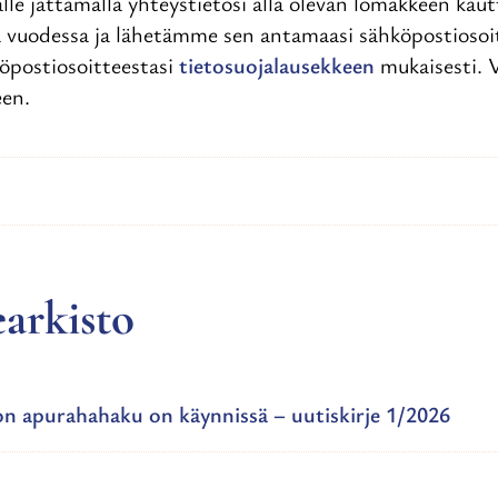
alle jättämällä yhteystietosi alla olevan lomakkeen kaut
a vuodessa ja lähetämme sen antamaasi sähköpostiosoi
postiosoitteestasi
tietosuojalausekkeen
mukaisesti. V
een.
earkisto
ton apurahahaku on käynnissä – uutiskirje 1/2026