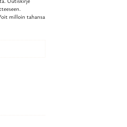
ta. Uutiskirje
tteeseen.
oit milloin tahansa