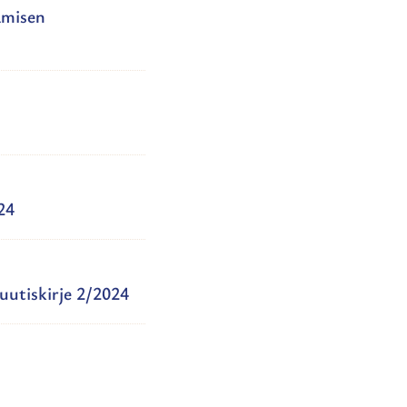
amisen
24
 uutiskirje 2/2024