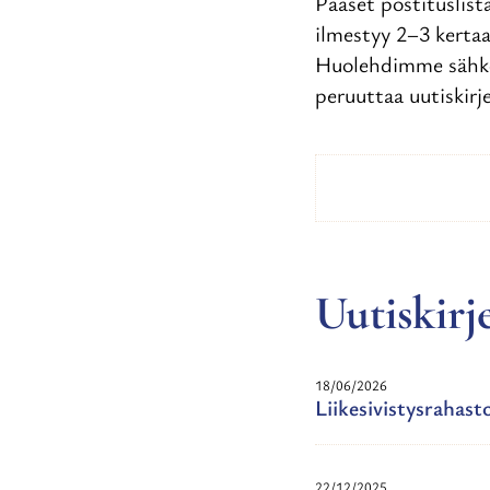
Pääset postituslist
ilmestyy 2–3 kerta
Huolehdimme sähkö
peruuttaa uutiskirj
Uutiskirj
18/06/2026
Liikesivistysrahas
22/12/2025