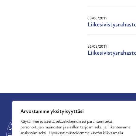
03/06/2019
Liikesivistysrahas
26/02/2019
Liikesivistysrahast
Arvostamme yksityisyyttäsi
APURAHAT
TUE TOIMINTAA
Käytämme evästeitä selauskokemuksesi parantamiseksi,
personoitujen mainosten ja sisällön tarjoamiseksi ja liikenteemme
MYÖNNETYT APU
analysoimiseksi. Hyväksyt evästeidemme käytön klikkaamalla
AJANKOHTAISTA