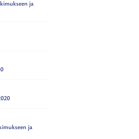
tkimukseen ja
20
2020
tkimukseen ja