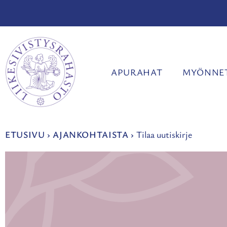
Siirry
sisältöön
APURAHAT
MYÖNNET
ETUSIVU
›
AJANKOHTAISTA
›
Tilaa uutiskirje