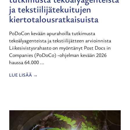
ja tekstiilijätekuitujen
kiertotalousratkaisuista
PoDoCon kevään apurahoilla tutkimusta
tekoälyagenteista ja tekstiilijätteen arvioinnista
Liikesivistysrahasto on myöntänyt Post Docs in
Companies (PoDoCo) -ohjelman kevään 2026
haussa 64.000 ...
LUE LISÄÄ