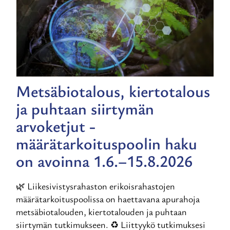
Metsäbiotalous, kiertotalous
ja puhtaan siirtymän
arvoketjut -
määrätarkoituspoolin haku
on avoinna 1.6.–15.8.2026
🌿 Liikesivistysrahaston erikoisrahastojen
määrätarkoituspoolissa on haettavana apurahoja
metsäbiotalouden, kiertotalouden ja puhtaan
siirtymän tutkimukseen. ♻️ Liittyykö tutkimuksesi