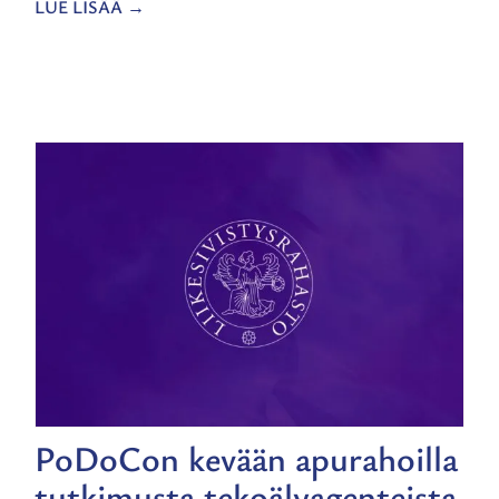
LUE LISÄÄ
PoDoCon kevään apurahoilla
tutkimusta tekoälyagenteista