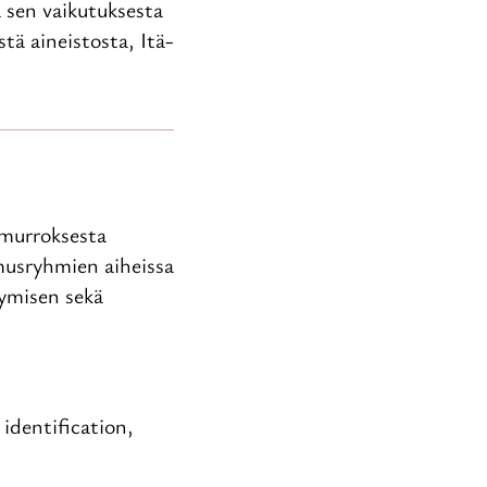
a sen vaikutuksesta
tä aineistosta, Itä-
 murroksesta
musryhmien aiheissa
tymisen sekä
identification,