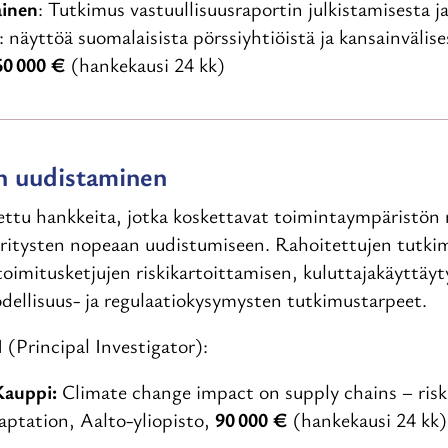
ainen
: Tutkimus vastuullisuusraportin julkistamisesta j
 näyttöä suomalaisista pörssiyhtiöistä ja kansainvälises
60 000 €
(hankekausi 24 kk)
n uudistaminen
uettu hankkeita, jotka koskettavat toimintaympäristön
yritysten nopeaan uudistumiseen. Rahoitettujen tutki
 toimitusketjujen riskikartoittamisen, kuluttajakäyttäy
todellisuus- ja regulaatiokysymysten tutkimustarpeet.
(Principal Investigator):
Kauppi:
Climate change impact on supply chains – risk 
aptation, Aalto-yliopisto,
90 000 €
(hankekausi 24 kk)