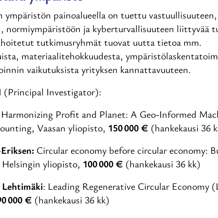
 ympäristön painoalueella on tuettu vastuullisuuteen,
, normiympäristöön ja kyberturvallisuuteen liittyvää t
rahoitetut tutkimusryhmät tuovat uutta tietoa mm.
uista, materiaalitehokkuudesta, ympäristölaskentatoim
toinnin vaikutuksista yrityksen kannattavuuteen.
(Principal Investigator):
:
Harmonizing Profit and Planet: A Geo-Informed Mach
unting, Vaasan yliopisto,
150 000 €
(hankekausi 36 k
Eriksen:
Circular economy before circular economy: Bu
 Helsingin yliopisto,
100 000 €
(hankekausi 36 kk)
 Lehtimäki
: Leading Regenerative Circular Economy 
90 000 €
(hankekausi 36 kk)