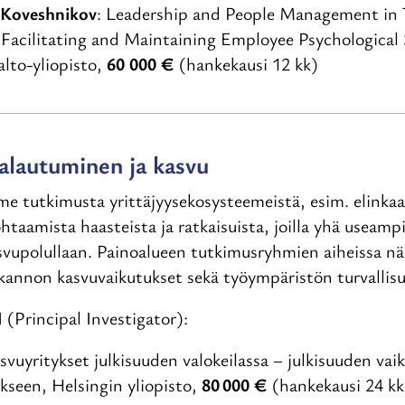
 Koveshnikov
: Leadership and People Management in 
: Facilitating and Maintaining Employee Psychological
alto-yliopisto,
60 000 €
(hankekausi 12 kk)
aalautuminen ja kasvu
me tutkimusta yrittäjyysekosysteemeistä, esim. elinkaa
ohtaamista haasteista ja ratkaisuista, joilla yhä useamp
asvupolullaan. Painoalueen tutkimusryhmien aiheissa nä
nkannon kasvuvaikutukset sekä työympäristön turvalli
(Principal Investigator):
asvuyritykset julkisuuden valokeilassa – julkisuuden vai
kseen, Helsingin yliopisto,
80 000 €
(hankekausi 24 k