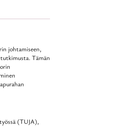
rin johtamiseen,
ää tutkimusta. Tämän
orin
aminen
t apurahan
atyössä (TUJA),