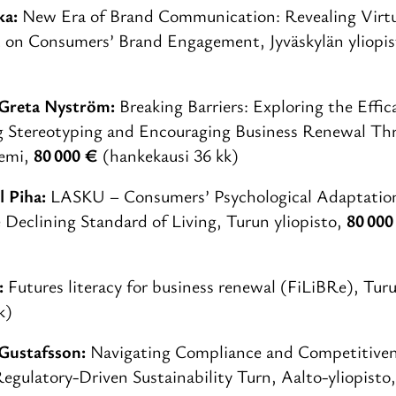
ka:
New Era of Brand Communication: Revealing Virtu
t on Consumers’ Brand Engagement, Jyväskylän yliopi
Greta Nyström:
Breaking Barriers: Exploring the Effic
g Stereotyping and Encouraging Business Renewal Thr
demi,
80 000 €
(hankekausi 36 kk)
l Piha:
LASKU – Consumers’ Psychological Adaptation
 Declining Standard of Living, Turun yliopisto,
80 000
:
Futures literacy for business renewal (FiLiBRe), Turu
kk)
Gustafsson:
Navigating Compliance and Competitivene
Regulatory-Driven Sustainability Turn, Aalto-yliopisto