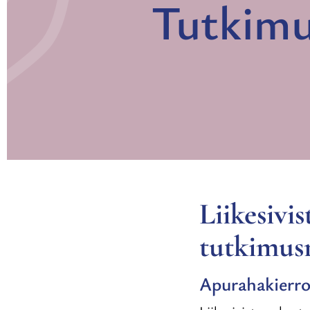
Tutkimu
Liikesivi
tutkimusr
Apurahakierro