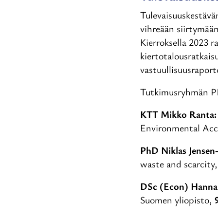
Tulevaisuuskestävän
vihreään siirtymään
Kierroksella 2023 
kiertotalousratkais
vastuullisuusrapor
Tutkimusryhmän PI 
KTT Mikko Ranta
Environmental Acco
PhD Niklas Jensen-
waste and scarcity,
DSc (Econ) Hanna
Suomen yliopisto,