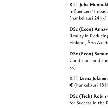
KTT Juha Munnuk
Influencers’ Impac
(hankekausi 24 kk)
DSc (Econ) Anna-
Reality in Reducin
Finland, Åbo Aka
DSc (Econ) Samue
Conditions and the
kk)
KTT Leena Jokinen
€
(hankekausi 18 
DSc (Tech) Robin 
for Success in the 