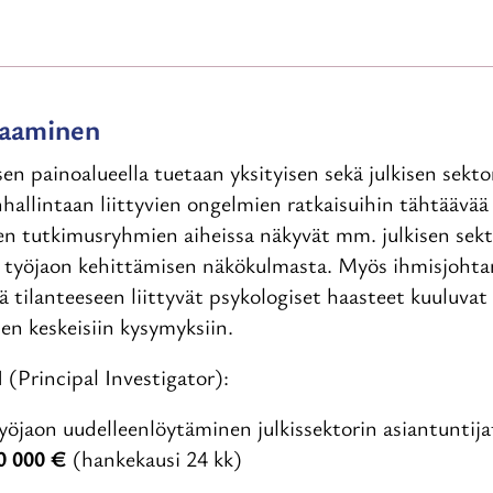
saaminen
n painoalueella tuetaan yksityisen sekä julkisen sekto
nhallintaan liittyvien ongelmien ratkaisuihin tähtääv
en tutkimusryhmien aiheissa näkyvät mm. julkisen sekt
t työjaon kehittämisen näkökulmasta. Myös ihmisjoht
ekä tilanteeseen liittyvät psykologiset haasteet kuuluva
en keskeisiin kysymyksiin.
(Principal Investigator):
Työjaon uudelleenlöytäminen julkissektorin asiantuntij
0 000 €
(hankekausi 24 kk)