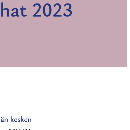
hat 2023
män kesken