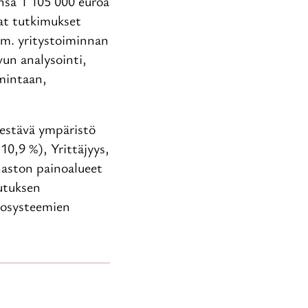
nsä 1 105 000 euroa
vat tutkimukset
mm. yritystoiminnan
vun analysointi,
mintaan,
kestävä ympäristö
0,9 %), Yrittäjyys,
haston painoalueet
lutuksen
ekosysteemien