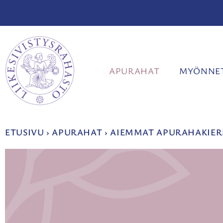
Siirry
sisältöön
APURAHAT
MYÖNNET
ETUSIVU
›
APURAHAT
›
AIEMMAT APURAHAKIER