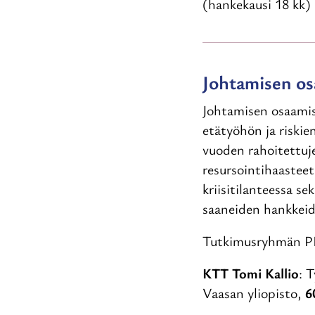
(hankekausi 18 kk)
Johtamisen o
Johtamisen osaamise
etätyöhön ja riskie
vuoden rahoitettuj
resursointihaastee
kriisitilanteessa s
saaneiden hankkeid
Tutkimusryhmän PI 
KTT Tomi Kallio
: 
Vaasan yliopisto,
6