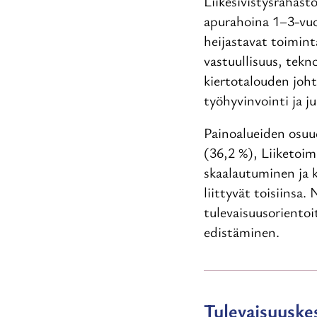
Liikesivistysrahas
apurahoina 1–3-vuot
heijastavat toimin
vastuullisuus, tekn
kiertotalouden joh
työhyvinvointi ja j
Painoalueiden osuu
(36,2 %), Liiketoi
skaalautuminen ja k
liittyvät toisiinsa
tulevaisuusorientoi
edistäminen.
Tulevaisuuske