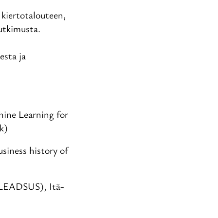
 kiertotalouteen,
utkimusta.
esta ja
ine Learning for
k)
siness history of
(LEADSUS), Itä-