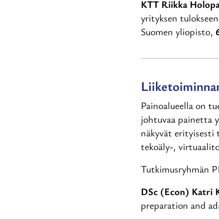
KTT Riikka Holop
yrityksen tulokseen:
Suomen yliopisto,
Liiketoiminna
Painoalueella on t
johtuvaa painetta 
näkyvät erityisesti
tekoäly-, virtuaali
Tutkimusryhmän PI 
DSc (Econ) Katri 
preparation and ad