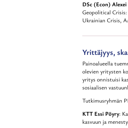
DSc (Econ) Alexei
Geopolitical Crisis
Ukrainian Crisis, A
Yrittäjyys, sk
Painoalueella tuem
olevien yritysten k
yritys onnistuisi k
sosiaalisen vastuu
Tutkimusryhmän PI 
KTT Essi Pöyry
: K
kasvuun ja menesty