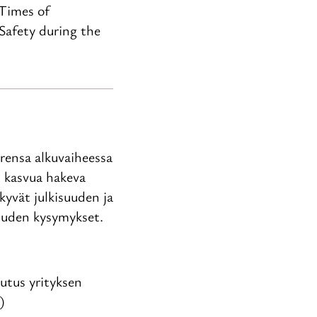
Times of
 Safety during the
rensa alkuvaiheessa
i kasvua hakeva
kyvät julkisuuden ja
suuden kysymykset.
kutus yrityksen
k)