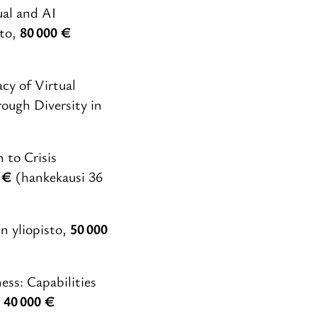
al and AI
sto,
80 000 €
acy of Virtual
ough Diversity in
 to Crisis
 €
(hankekausi 36
n yliopisto,
50 000
ss: Capabilities
,
40 000 €