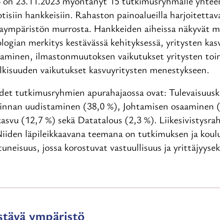
to on 23.11.2023 myöntänyt 15 tutkimusryhmälle yhtee
isiin hankkeisiin. Rahaston painoalueilla harjoitetta
taympäristön murrosta. Hankkeiden aiheissa näkyvät 
ologian merkitys kestävässä kehityksessä, yritysten kas
taminen, ilmastonmuutoksen vaikutukset yritysten toi
ulkisuuden vaikutukset kasvuyritysten menestykseen.
det tutkimusryhmien apurahajaossa ovat: Tulevaisuus
minnan uudistaminen (38,0 %), Johtamisen osaaminen (1
asvu (12,7 %) sekä Datatalous (2,3 %). Liikesivistysra
. Niiden läpileikkaavana teemana on tutkimuksen ja kou
tuneisuus, jossa korostuvat vastuullisuus ja yrittäjyys
stävä ympäristö