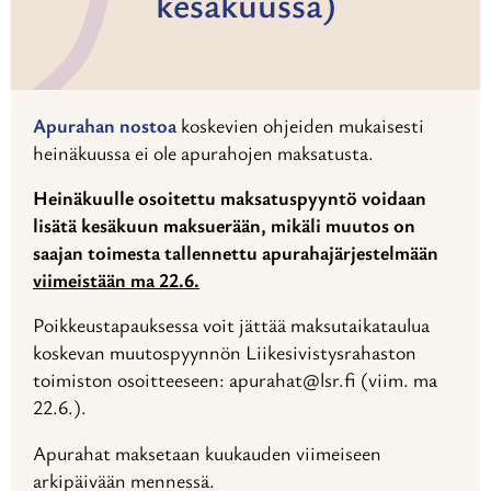
kesäkuussa)
Apurahan nostoa
koskevien ohjeiden mukaisesti
heinäkuussa ei ole apurahojen maksatusta.
Heinäkuulle osoitettu maksatuspyyntö voidaan
lisätä kesäkuun maksuerään, mikäli muutos on
saajan toimesta tallennettu apurahajärjestelmään
viimeistään ma 22.6.
Poikkeustapauksessa voit jättää maksutaikataulua
koskevan muutospyynnön Liikesivistysrahaston
toimiston osoitteeseen: apurahat@lsr.fi (viim. ma
22.6.).
Apurahat maksetaan kuukauden viimeiseen
arkipäivään mennessä.