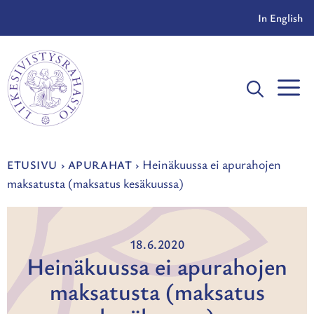
Siirry
In English
sisältöön
V
Heinäkuussa ei apurahojen
ETUSIVU
›
APURAHAT
›
maksatusta (maksatus kesäkuussa)
18.6.2020
Heinäkuussa ei apurahojen
maksatusta (maksatus