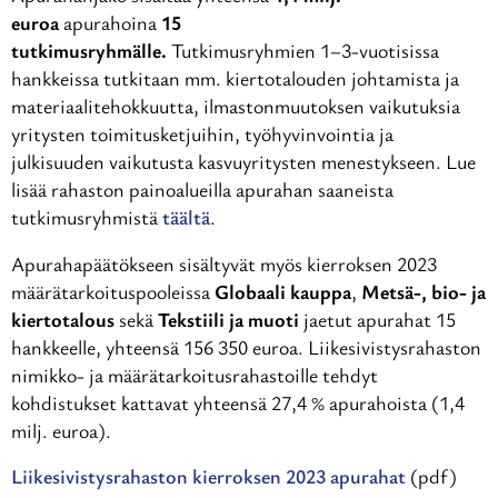
euroa
apurahoina
15
tutkimusryhmälle.
Tutkimusryhmien 1–3-vuotisissa
hankkeissa tutkitaan mm. kiertotalouden johtamista ja
materiaalitehokkuutta, ilmastonmuutoksen vaikutuksia
yritysten toimitusketjuihin, työhyvinvointia ja
julkisuuden vaikutusta kasvuyritysten menestykseen. Lue
lisää rahaston painoalueilla apurahan saaneista
tutkimusryhmistä
täältä
.
Apurahapäätökseen sisältyvät myös kierroksen 2023
määrätarkoituspooleissa
Globaali kauppa
,
Metsä-, bio- ja
kiertotalous
sekä
Tekstiili ja muoti
jaetut apurahat 15
hankkeelle, yhteensä 156 350 euroa. Liikesivistysrahaston
nimikko- ja määrätarkoitusrahastoille tehdyt
kohdistukset kattavat yhteensä 27,4 % apurahoista (1,4
milj. euroa).
Liikesivistysrahaston kierroksen 2023 apurahat
(pdf)