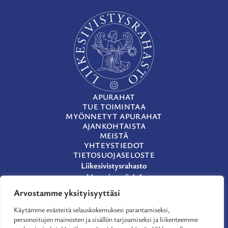
APURAHAT
TUE TOIMINTAA
MYÖNNETYT APURAHAT
AJANKOHTAISTA
MEISTÄ
YHTEYSTIEDOT
TIETOSUOJASELOSTE
Liikesivistysrahasto
Museokatu 8 A 1
00100 Helsinki
Arvostamme yksityisyyttäsi
(09) 659 933
lsr@lsr.fi
Käytämme evästeitä selauskokemuksesi parantamiseksi,
personoitujen mainosten ja sisällön tarjoamiseksi ja liikenteemme
LinkedIn