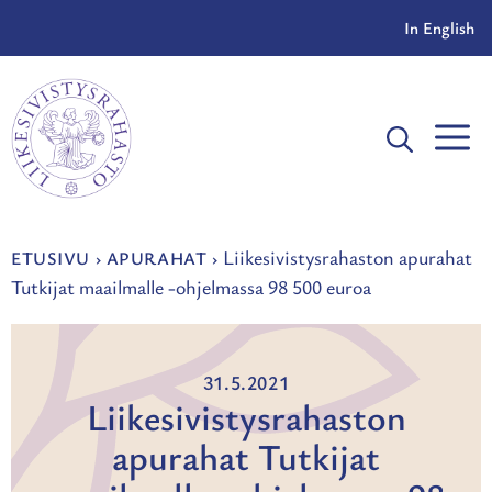
Siirry
In English
sisältöön
V
Liikesivistysrahaston apurahat
ETUSIVU
›
APURAHAT
›
Tutkijat maailmalle -ohjelmassa 98 500 euroa
31.5.2021
Liikesivistysrahaston
apurahat Tutkijat