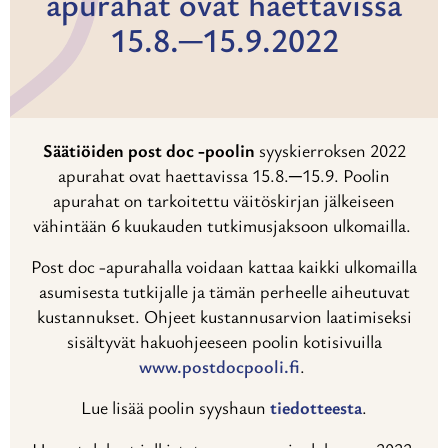
apurahat ovat haettavissa
15.8.─15.9.2022
Säätiöiden post doc -poolin
syyskierroksen 2022
apurahat ovat haettavissa 15.8.─15.9. Poolin
apurahat on tarkoitettu väitöskirjan jälkeiseen
vähintään 6 kuukauden tutkimusjaksoon ulkomailla.
Post doc -apurahalla voidaan kattaa kaikki ulkomailla
asumisesta tutkijalle ja tämän perheelle aiheutuvat
kustannukset. Ohjeet kustannusarvion laatimiseksi
sisältyvät hakuohjeeseen poolin kotisivuilla
www.postdocpooli.fi
.
Lue lisää poolin syyshaun
tiedotteesta
.