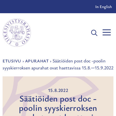
Siirry
In English
sisältöön
V
Säätiöiden post doc -poolin
ETUSIVU
›
APURAHAT
›
syyskierroksen apurahat ovat haettavissa 15.8.─15.9.2022
15.8.2022
Säätiöiden post doc -
poolin syyskierroksen