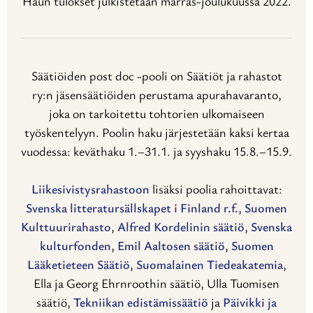
Haun tulokset julkistetaan marras-joulukuussa 2022.
Säätiöiden post doc -pooli on Säätiöt ja rahastot
ry:n jäsensäätiöiden perustama apurahavaranto,
joka on tarkoitettu tohtorien ulkomaiseen
työskentelyyn. Poolin haku järjestetään kaksi kertaa
vuodessa: keväthaku 1.–31.1. ja syyshaku 15.8.–15.9.
Liikesivistysrahastoon
lisäksi poolia rahoittavat:
Svenska litteratursällskapet i Finland r.f.
,
Suomen
Kulttuurirahasto
,
Alfred Kordelinin säätiö
,
Svenska
kulturfonden
,
Emil Aaltosen säätiö
,
Suomen
Lääketieteen Säätiö
,
Suomalainen Tiedeakatemia
,
Ella ja Georg Ehrnroothin säätiö, Ulla Tuomisen
säätiö,
Tekniikan edistämissäätiö
ja
Päivikki ja