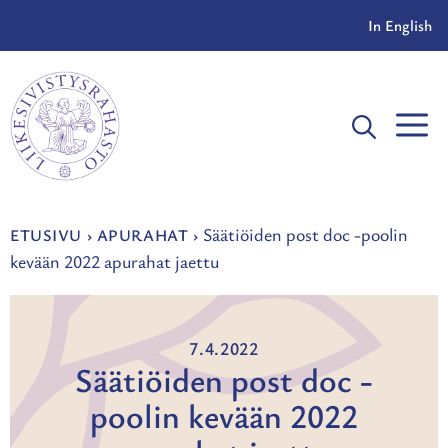
Siirry
In English
sisältöön
V
Säätiöiden post doc -poolin
ETUSIVU
›
APURAHAT
›
kevään 2022 apurahat jaettu
7.4.2022
Säätiöiden post doc -
poolin kevään 2022