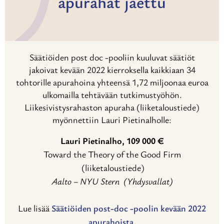
apurahat jaettu
Säätiöiden post doc -pooliin kuuluvat säätiöt
jakoivat kevään 2022 kierroksella kaikkiaan 34
tohtorille apurahoina yhteensä 1,72 miljoonaa euroa
ulkomailla tehtävään tutkimustyöhön.
Liikesivistysrahaston apuraha (liiketaloustiede)
myönnettiin Lauri Pietinalholle:
Lauri Pietinalho, 109 000 €
Toward the Theory of the Good Firm
(liiketaloustiede)
Aalto – NYU Stern (Yhdysvallat)
Lue lisää
Säätiöiden post-doc -poolin kevään 2022
apurahoista
.