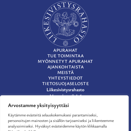
APURAHAT
TUE TOIMINTAA
MYÖNNETYT APURAHAT
AJANKOHTAISTA
MEISTÄ
YHTEYSTIEDOT
TIETOSUOJASELOSTE
Liikesivistysrahasto
Museokatu 8 A 1
00100 Helsinki
Arvostamme yksityisyyttäsi
(09) 659 933
Käytämme evästeitä selauskokemuksesi parantamiseksi,
lsr@lsr.fi
personoitujen mainosten ja sisällön tarjoamiseksi ja liikenteemme
LinkedIn
analysoimiseksi. Hyväksyt evästeidemme käytön klikkaamalla
Facebook