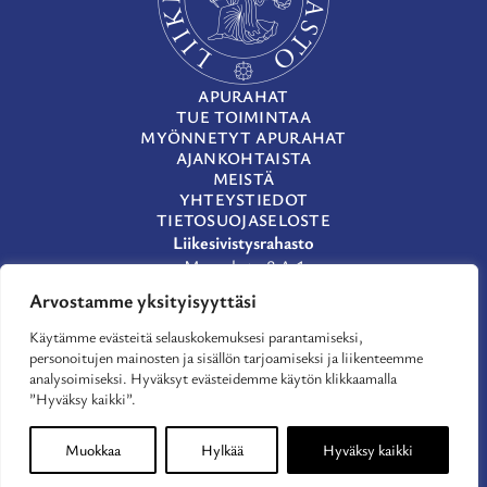
APURAHAT
TUE TOIMINTAA
MYÖNNETYT APURAHAT
AJANKOHTAISTA
MEISTÄ
YHTEYSTIEDOT
TIETOSUOJASELOSTE
Liikesivistysrahasto
Museokatu 8 A 1
00100 Helsinki
Arvostamme yksityisyyttäsi
(09) 659 933
Käytämme evästeitä selauskokemuksesi parantamiseksi,
lsr@lsr.fi
personoitujen mainosten ja sisällön tarjoamiseksi ja liikenteemme
LinkedIn
analysoimiseksi. Hyväksyt evästeidemme käytön klikkaamalla
Facebook
”Hyväksy kaikki”.
X
Muokkaa
Hylkää
Hyväksy kaikki