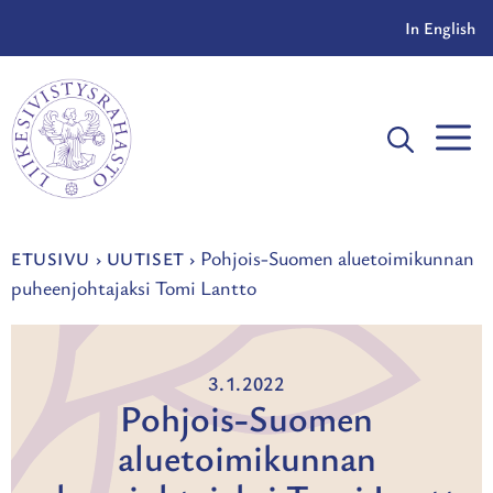
Siirry
In English
sisältöön
V
Pohjois-Suomen aluetoimikunnan
ETUSIVU
›
UUTISET
›
puheenjohtajaksi Tomi Lantto
3.1.2022
Pohjois-Suomen
aluetoimikunnan