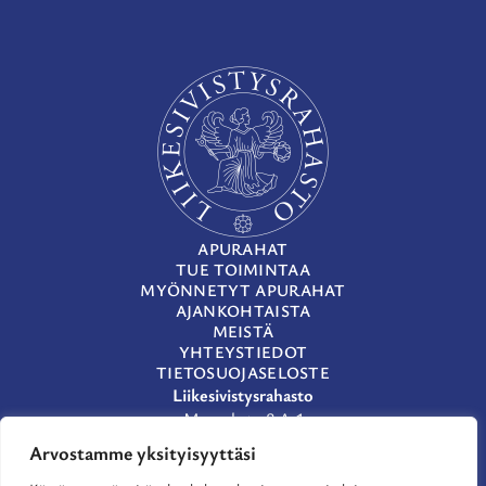
APURAHAT
TUE TOIMINTAA
MYÖNNETYT APURAHAT
AJANKOHTAISTA
MEISTÄ
YHTEYSTIEDOT
TIETOSUOJASELOSTE
Liikesivistysrahasto
Museokatu 8 A 1
00100 Helsinki
Arvostamme yksityisyyttäsi
(09) 659 933