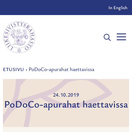
Siirry
In English
sisältöön
V
PoDoCo-apurahat haettavissa
ETUSIVU
›
24.10.2019
PoDoCo-apurahat haettavissa