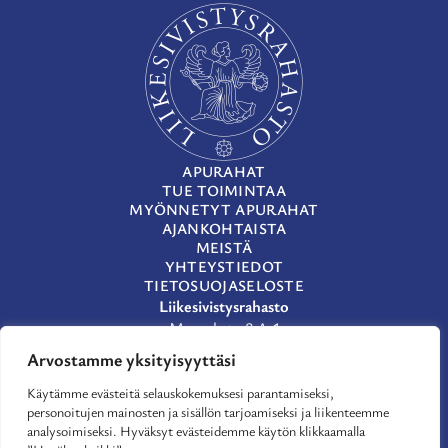
APURAHAT
TUE TOIMINTAA
MYÖNNETYT APURAHAT
AJANKOHTAISTA
MEISTÄ
YHTEYSTIEDOT
TIETOSUOJASELOSTE
Liikesivistysrahasto
Museokatu 8 A 1
00100 Helsinki
Arvostamme yksityisyyttäsi
(09) 659 933
Käytämme evästeitä selauskokemuksesi parantamiseksi,
lsr@lsr.fi
personoitujen mainosten ja sisällön tarjoamiseksi ja liikenteemme
LinkedIn
analysoimiseksi. Hyväksyt evästeidemme käytön klikkaamalla
Facebook