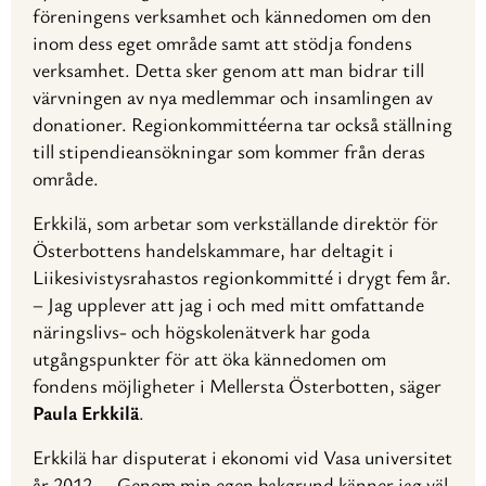
föreningens verksamhet och kännedomen om den
inom dess eget område samt att stödja fondens
verksamhet. Detta sker genom att man bidrar till
värvningen av nya medlemmar och insamlingen av
donationer. Regionkommittéerna tar också ställning
till stipendieansökningar som kommer från deras
område.
Erkkilä, som arbetar som verkställande direktör för
Österbottens handelskammare, har deltagit i
Liikesivistysrahastos regionkommitté i drygt fem år.
– Jag upplever att jag i och med mitt omfattande
näringslivs- och högskolenätverk har goda
utgångspunkter för att öka kännedomen om
fondens möjligheter i Mellersta Österbotten, säger
Paula Erkkilä
.
Erkkilä har disputerat i ekonomi vid Vasa universitet
år 2012. – Genom min egen bakgrund känner jag väl