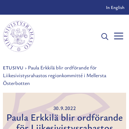
Siirry
In English
sisältöön
V
Paula Erkkilä blir ordförande för
ETUSIVU
›
Liikesivistysrahastos regionkommitté i Mellersta
Österbotten
30.9.2022
Paula Erkkilä blir ordförande
för Liikesivistysrahastos