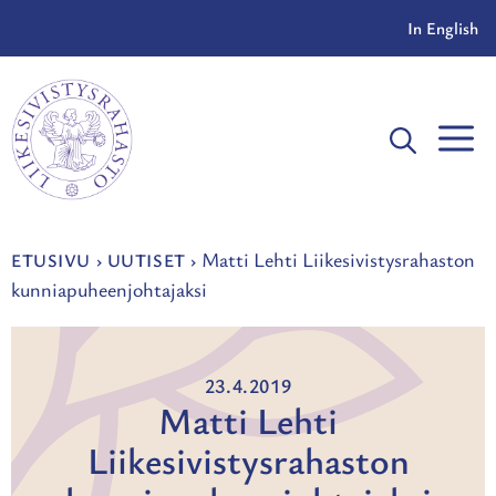
Siirry
In English
sisältöön
V
Matti Lehti Liikesivistysrahaston
ETUSIVU
›
UUTISET
›
kunniapuheenjohtajaksi
23.4.2019
Matti Lehti
Liikesivistysrahaston