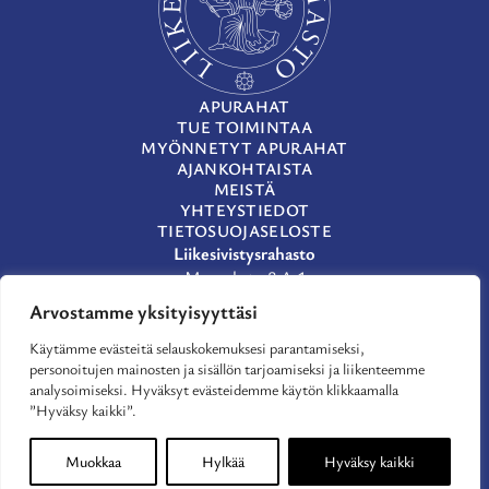
APURAHAT
TUE TOIMINTAA
MYÖNNETYT APURAHAT
AJANKOHTAISTA
MEISTÄ
YHTEYSTIEDOT
TIETOSUOJASELOSTE
Liikesivistysrahasto
Museokatu 8 A 1
00100 Helsinki
Arvostamme yksityisyyttäsi
(09) 659 933
Käytämme evästeitä selauskokemuksesi parantamiseksi,
lsr@lsr.fi
personoitujen mainosten ja sisällön tarjoamiseksi ja liikenteemme
LinkedIn
analysoimiseksi. Hyväksyt evästeidemme käytön klikkaamalla
Facebook
”Hyväksy kaikki”.
X
Muokkaa
Hylkää
Hyväksy kaikki