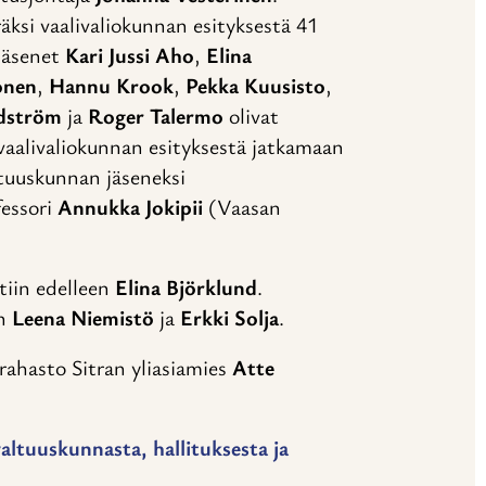
ksi vaalivaliokunnan esityksestä 41
 jäsenet
Kari Jussi Aho
,
Elina
onen
,
Hannu Krook
,
Pekka Kuusisto
,
ndström
ja
Roger Talermo
olivat
n vaalivaliokunnan esityksestä jatkamaan
tuuskunnan jäseneksi
fessori
Annukka Jokipii
(Vaasan
tiin edelleen
Elina Björklund
.
en
Leena Niemistö
ja
Erkki Solja
.
rahasto Sitran yliasiamies
Atte
valtuuskunnasta, hallituksesta ja