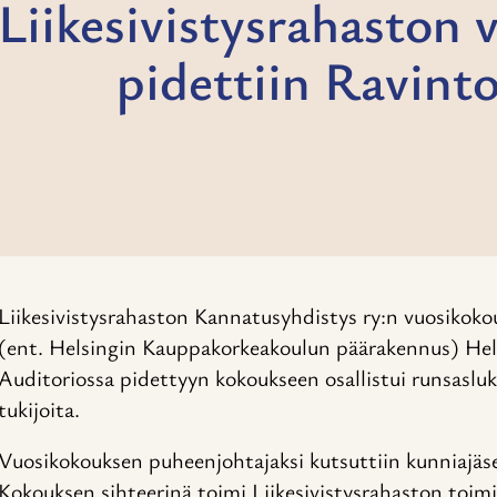
Liikesivistysrahaston
pidettiin Ravint
Liikesivistysrahaston Kannatusyhdistys ry:n vuosikoko
(ent. Helsingin Kauppakorkeakoulun päärakennus) Helsi
Auditoriossa pidettyyn kokoukseen osallistui runsasluk
tukijoita.
Vuosikokouksen puheenjohtajaksi kutsuttiin kunniajäs
Kokouksen sihteerinä toimi Liikesivistysrahaston toim