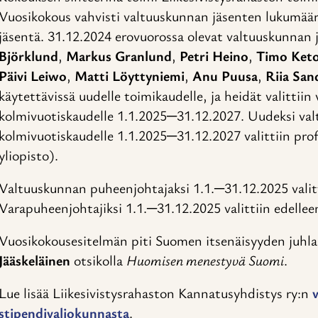
Vuosikokous vahvisti valtuuskunnan jäsenten lukumäärä
jäsentä. 31.12.2024 erovuorossa olevat valtuuskunnan
Björklund
,
Markus Granlund
,
Petri Heino
,
Timo Ket
Päivi Leiwo
,
Matti Löyttyniemi
,
Anu Puusa
,
Riia Sa
käytettävissä uudelle toimikaudelle, ja heidät valittii
kolmivuotiskaudelle 1.1.2025─31.12.2027. Uudeksi val
kolmivuotiskaudelle 1.1.2025─31.12.2027 valittiin pro
yliopisto).
Valtuuskunnan puheenjohtajaksi 1.1.─31.12.2025 valit
Varapuheenjohtajiksi 1.1.─31.12.2025 valittiin edelle
Vuosikokousesitelmän piti Suomen itsenäisyyden juhla
Jääskeläinen
otsikolla
Huomisen menestyvä Suomi
.
Lue lisää Liikesivistysrahaston Kannatusyhdistys ry:n
stipendivaliokunnasta
.