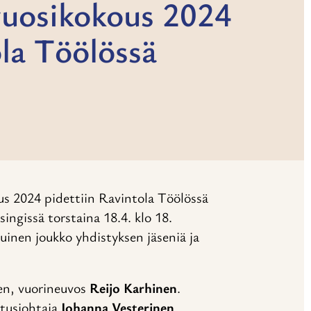
 vuosikokous 2024
ola Töölössä
us 2024 pidettiin Ravintola Töölössä
ngissä torstaina 18.4. klo 18.
uinen joukko yhdistyksen jäseniä ja
en, vuorineuvos
Reijo Karhinen
.
itusjohtaja
Johanna Vesterinen
.