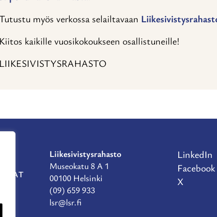
Tutustu myös verkossa selailtavaan
Liikesivistysraha
Kiitos kaikille vuosikokoukseen osallistuneille!
LIIKESIVISTYSRAHASTO
Liikesivistysrahasto
LinkedIn
Museokatu 8 A 1
Facebook
RAHAT
00100 Helsinki
X
(09) 659 933
lsr@lsr.fi
TE