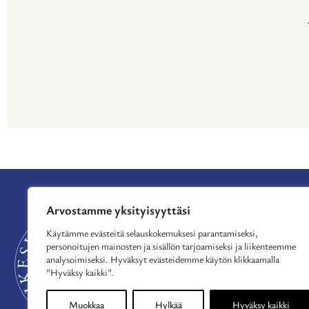
Arvostamme yksityisyyttäsi
APURAHAT
TUE TOIMINTAA
Käytämme evästeitä selauskokemuksesi parantamiseksi,
personoitujen mainosten ja sisällön tarjoamiseksi ja liikenteemme
MYÖNNETYT APU
analysoimiseksi. Hyväksyt evästeidemme käytön klikkaamalla
AJANKOHTAISTA
”Hyväksy kaikki”.
MEISTÄ
YHTEYSTIEDOT
Muokkaa
Hylkää
Hyväksy kaikki
TIETOSUOJASELOS