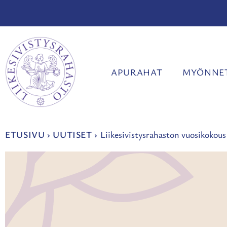
Siirry
sisältöön
APURAHAT
MYÖNNET
ETUSIVU
›
UUTISET
›
Liikesivistysrahaston vuosikokous