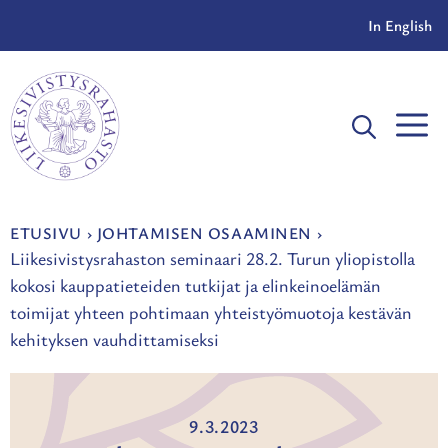
Siirry
In English
sisältöön
V
ETUSIVU
›
JOHTAMISEN OSAAMINEN
›
Liikesivistysrahaston seminaari 28.2. Turun yliopistolla
kokosi kauppatieteiden tutkijat ja elinkeinoelämän
toimijat yhteen pohtimaan yhteistyömuotoja kestävän
kehityksen vauhdittamiseksi
9.3.2023