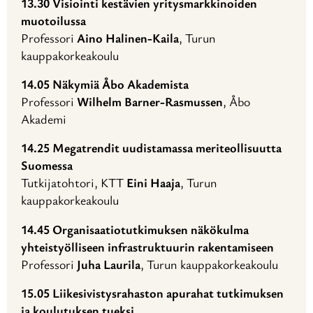
13.30 Visiointi kestävien yritysmarkkinoiden
muotoilussa
Professori
Aino Halinen-Kaila
, Turun
kauppakorkeakoulu
14.05 Näkymiä Åbo Akademista
Professori
Wilhelm Barner-Rasmussen
, Åbo
Akademi
14.25 Megatrendit uudistamassa meriteollisuutta
Suomessa
Tutkijatohtori, KTT
Eini Haaja
, Turun
kauppakorkeakoulu
14.45 Organisaatiotutkimuksen näkökulma
yhteistyölliseen infrastruktuurin rakentamiseen
Professori
Juha Laurila
, Turun kauppakorkeakoulu
15.05 Liikesivistysrahaston apurahat tutkimuksen
ja koulutuksen tueksi