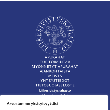
APURAHAT
TUE TOIMINTAA
MYÖNNETYT APURAHAT
AJANKOHTAISTA
MEISTÄ
YHTEYSTIEDOT
TIETOSUOJASELOSTE
Liikesivistysrahasto
Museokatu 8 A 1
00100 Helsinki
Arvostamme yksityisyyttäsi
(09) 659 933