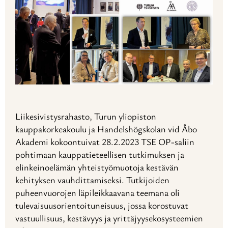
Liikesivistysrahasto, Turun yliopiston
kauppakorkeakoulu ja Handelshögskolan vid Åbo
Akademi kokoontuivat 28.2.2023 TSE OP-saliin
pohtimaan kauppatieteellisen tutkimuksen ja
elinkeinoelämän yhteistyömuotoja kestävän
kehityksen vauhdittamiseksi. Tutkijoiden
puheenvuorojen läpileikkaavana teemana oli
tulevaisuusorientoituneisuus, jossa korostuvat
vastuullisuus, kestävyys ja yrittäjyysekosysteemien