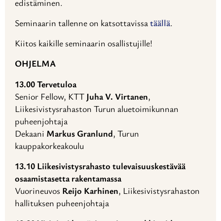
edistäminen.
Seminaarin tallenne on katsottavissa
täällä
.
Kiitos kaikille seminaarin osallistujille!
OHJELMA
13.00 Tervetuloa
Senior Fellow, KTT
Juha V. Virtanen
,
Liikesivistysrahaston Turun aluetoimikunnan
puheenjohtaja
Dekaani
Markus Granlund
, Turun
kauppakorkeakoulu
13.10 Liikesivistysrahasto tulevaisuuskestävää
osaamistasetta rakentamassa
Vuorineuvos
Reijo Karhinen
, Liikesivistysrahaston
hallituksen puheenjohtaja