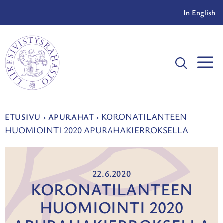
Siirry
In English
sisältöön
V
KORONATILANTEEN
ETUSIVU
›
APURAHAT
›
HUOMIOINTI 2020 APURAHAKIERROKSELLA
22.6.2020
KORONATILANTEEN
HUOMIOINTI 2020