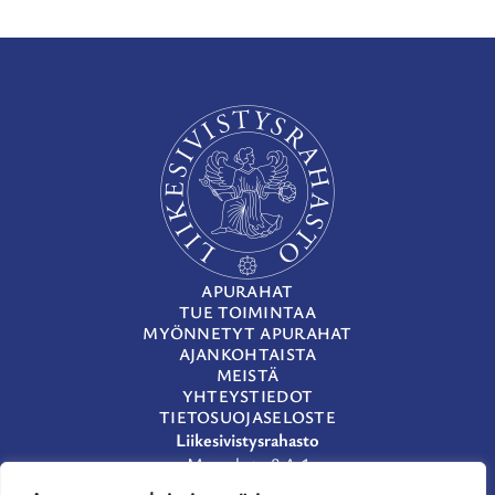
APURAHAT
TUE TOIMINTAA
MYÖNNETYT APURAHAT
AJANKOHTAISTA
MEISTÄ
YHTEYSTIEDOT
TIETOSUOJASELOSTE
Liikesivistysrahasto
Museokatu 8 A 1
00100 Helsinki