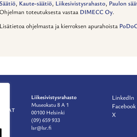
Säätiö
,
Kaute-säätiö
,
Liikesivistysrahasto
,
Paulon sää
Ohjelman toteutuksesta vastaa
DIMECC Oy
.
Lisätietoa ohjelmasta ja kierroksen apurahoista
PoDoCo
Liikesivistysrahasto
LinkedIn
Museokatu 8 A 1
Facebook
RAHAT
00100 Helsinki
X
(09) 659 933
lsr@lsr.fi
TE