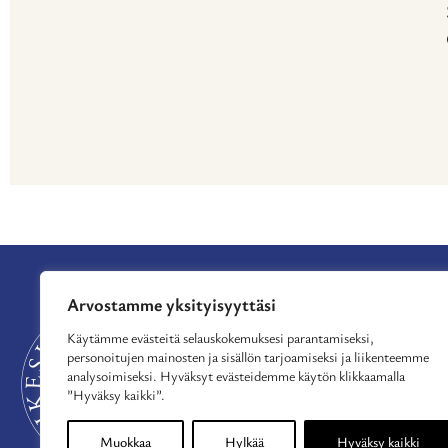
Arvostamme yksityisyyttäsi
APURAHAT
TUE TOIMINTAA
Käytämme evästeitä selauskokemuksesi parantamiseksi,
personoitujen mainosten ja sisällön tarjoamiseksi ja liikenteemme
MYÖNNETYT APU
analysoimiseksi. Hyväksyt evästeidemme käytön klikkaamalla
AJANKOHTAISTA
”Hyväksy kaikki”.
MEISTÄ
YHTEYSTIEDOT
Muokkaa
Hylkää
Hyväksy kaikki
TIETOSUOJASELOS