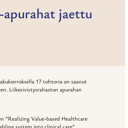
apurahat jaettu
ukierroksella 17 tohtoria on saanut
en. Liikesivistysrahaston apurahan
en “Realizing Value-based Healthcare
ling system into clinical care”