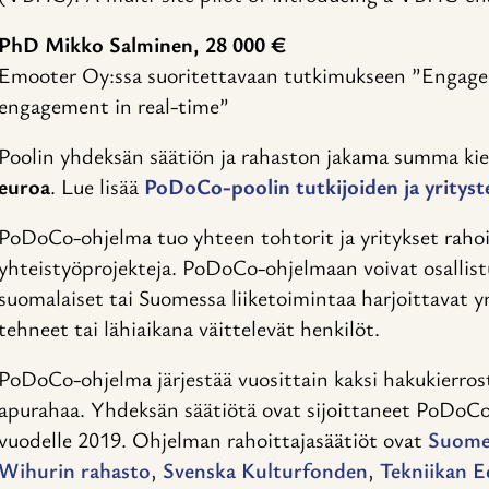
PhD Mikko Salminen, 28 000 €
Emooter Oy:ssa suoritettavaan tutkimukseen ”Engage
engagement in real-time”
Poolin yhdeksän säätiön ja rahaston jakama summa ki
euroa
. Lue lisää
PoDoCo-poolin tutkijoiden ja yrityst
PoDoCo-ohjelma tuo yhteen tohtorit ja yritykset rahoi
yhteistyöprojekteja. PoDoCo-ohjelmaan voivat osallist
suomalaiset tai Suomessa liiketoimintaa harjoittavat yri
tehneet tai lähiaikana väittelevät henkilöt.
PoDoCo-ohjelma järjestää vuosittain kaksi hakukierrost
apurahaa. Yhdeksän säätiötä ovat sijoittaneet PoDoC
vuodelle 2019. Ohjelman rahoittajasäätiöt ovat
Suome
Wihurin rahasto
,
Svenska Kulturfonden
,
Tekniikan E