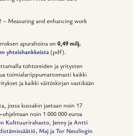
! – Measuring and enhancing work
erroksen apurahoina on
0,49 milj.
en yhteishankkeista
(pdf).
ttamalla tohtoreiden ja yritysten
ua toimialariippumattomasti kaikki
tykset ja kaikki väitöskirjan vastikään
a, jossa kussakin jaetaan noin 17
o-ohjelmaan noin 1 000 000 euroa
n Kulttuurirahasto
,
Jenny ja Antti
distämissäätiö
,
Maj ja Tor Nesslingin