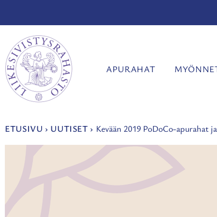
Siirry
sisältöön
APURAHAT
MYÖNNET
ETUSIVU
›
UUTISET
›
Kevään 2019 PoDoCo-apurahat ja