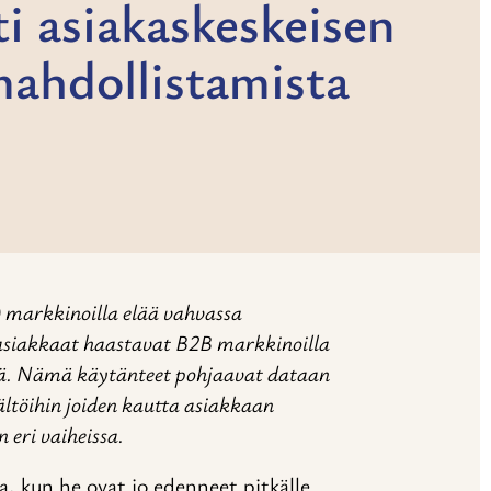
i asiakaskeskeisen
mahdollistamista
) markkinoilla elää vahvassa
asiakkaat haastavat B2B markkinoilla
jä. Nämä käytänteet pohjaavat dataan
ltöihin joiden kautta asiakkaan
n eri vaiheissa.
, kun he ovat jo edenneet pitkälle