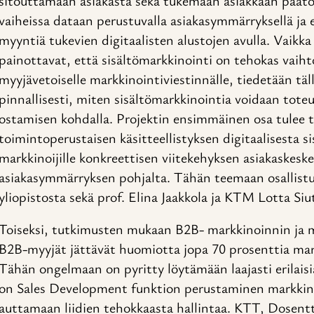
sitouttamaan asiakasta sekä tukemaan asiakkaan päätö
vaiheissa dataan perustuvalla asiakasymmärryksellä ja eril
myyntiä tukevien digitaalisten alustojen avulla. Vaikka 
painottavat, että sisältömarkkinointi on tehokas vaih
myyjävetoiselle markkinointiviestinnälle, tiedetään täl
pinnallisesti, miten sisältömarkkinointia voidaan tote
ostamisen kohdalla. Projektin ensimmäinen osa tulee t
toimintoperustaisen käsitteellistyksen digitaalisesta s
markkinoijille konkreettisen viitekehyksen asiakaskes
asiakasymmärryksen pohjalta. Tähän teemaan osallistuv
yliopistosta sekä prof. Elina Jaakkola ja KTM Lotta Si
Toiseksi, tutkimusten mukaan B2B- markkinoinnin ja 
B2B-myyjät jättävät huomiotta jopa 70 prosenttia mark
Tähän ongelmaan on pyritty löytämään laajasti erilaisia 
on Sales Development funktion perustaminen markkin
auttamaan liidien tehokkaasta hallintaa. KTT, Dosent