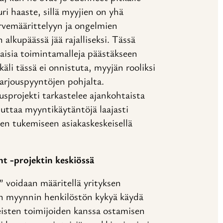
i haaste, sillä myyjien on yhä
rvemäärittelyyn ja ongelmien
alkupäässä jää rajalliseksi. Tässä
aisia toimintamalleja päästäkseen
li tässä ei onnistuta, myyjän rooliksi
arjouspyyntöjen pohjalta.
sprojekti tarkastelee ajankohtaista
uttaa myyntikäytäntöjä laajasti
en tukemiseen asiakaskeskeisellä
t -projektin keskiössä
 voidaan määritellä yrityksen
än myynnin henkilöstön kykyä käydä
eisten toimijoiden kanssa ostamisen