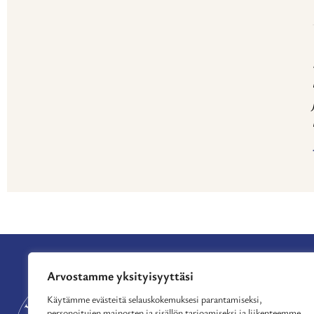
Arvostamme yksityisyyttäsi
APURAHAT
TUE TOIMINTAA
Käytämme evästeitä selauskokemuksesi parantamiseksi,
personoitujen mainosten ja sisällön tarjoamiseksi ja liikenteemme