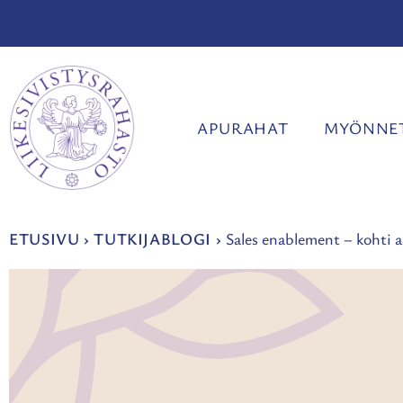
Siirry
sisältöön
APURAHAT
MYÖNNET
ETUSIVU
›
TUTKIJABLOGI
›
Sales enablement – kohti 