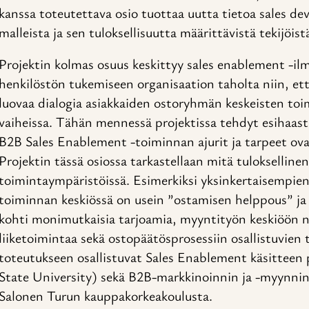
kanssa toteutettava osio tuottaa uutta tietoa sales de
malleista ja sen tuloksellisuutta määrittävistä tekijöist
Projektin kolmas osuus keskittyy sales enablement -ilm
henkilöstön tukemiseen organisaation taholta niin, e
luovaa dialogia asiakkaiden ostoryhmän keskeisten toi
vaiheissa. Tähän mennessä projektissa tehdyt esihaasta
B2B Sales Enablement -toiminnan ajurit ja tarpeet ova
Projektin tässä osiossa tarkastellaan mitä tuloksellinen
toimintaympäristöissä. Esimerkiksi yksinkertaisempie
toiminnan keskiössä on usein ”ostamisen helppous” ja
kohti monimutkaisia tarjoamia, myyntityön keskiöön n
liiketoimintaa sekä ostopäätösprosessiin osallistuvien
toteutukseen osallistuvat Sales Enablement käsitteen 
State University) sekä B2B-markkinoinnin ja -myynnin
Salonen Turun kauppakorkeakoulusta.