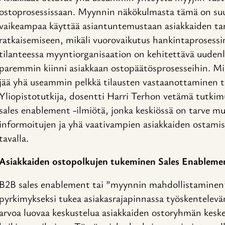
ostoprosessissaan. Myynnin näkökulmasta tämä on suur
vaikeampaa käyttää asiantuntemustaan asiakkaiden ta
ratkaisemiseen, mikäli vuorovaikutus hankintaprosessin 
tilanteessa myyntiorganisaation on kehitettävä uudenl
paremmin kiinni asiakkaan ostopäätösprosesseihin. Mikä
jää yhä useammin pelkkä tilausten vastaanottaminen t
Yliopistotutkija, dosentti Harri Terhon vetämä tutkimu
sales enablement -ilmiötä, jonka keskiössä on tarve mu
informoitujen ja yhä vaativampien asiakkaiden ostamis
tavalla.
Asiakkaiden ostopolkujen tukeminen Sales Enablemen
B2B sales enablement tai ”myynnin mahdollistaminen”
pyrkimykseksi tukea asiakasrajapinnassa työskentelev
arvoa luovaa keskustelua asiakkaiden ostoryhmän kesk