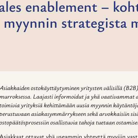
ales enablement – koht
myynnin strategista 
Asiakkaiden ostokäyttäytyminen yritysten välisillä (B2B
murroksessa. Laajasti informoidut ja yhä vaativammat 
toimivia yrityksiä kehittämään uusia myynnin käytäntö
perustuvaan asiakasymmärrykseen sekä arvokkaisiin sisä
ostopäätösprosessiin osallistuvia tahoja tuetaan ostamise
Asiakkaat ottavat yhä useammin yhteyttä myyjiin vasta