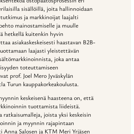
ksentekoa ostopäätösprosessin eri
aisilla sisällöillä, joita hallinnoidaan
tutkimus ja markkinoijat laajalti
toehto mainostamiselle ja muulle
lä hetkellä kuitenkin hyvin
uttaa asiakaskeskeisesti haastavan B2B-
uottamaan laajasti yleistettävän
isältömarkkinoinnista, joka antaa
keisyyden toteuttamiseen
at prof. Joel Mero Jyväskylän
utla Turun kauppakorkeakoulusta.
myynnin keskeisenä haasteena on, että
kinoinnin tuottamista liideistä.
ratkaisumalleja, joista yksi keskeisin
oinnin ja myynnin rajapintaan
ti Anna Salosen ja KTM Meri Yrjäsen