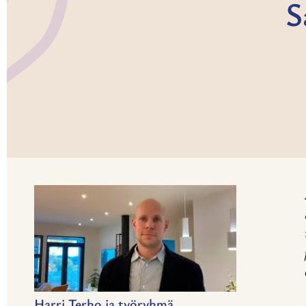
S
Harri Terho ja työryhmä