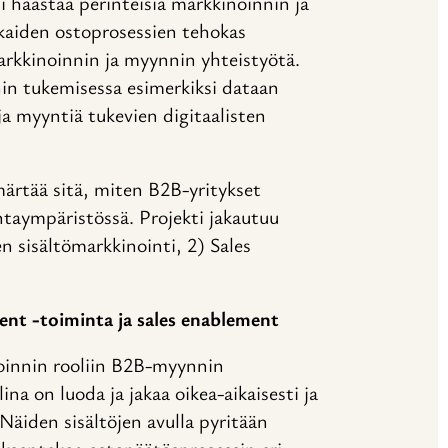
i haastaa perinteisiä markkinoinnin ja
akkaiden ostoprosessien tehokas
arkkinoinnin ja myynnin yhteistyötä.
in tukemisessa esimerkiksi dataan
ä ja myyntiä tukevien digitaalisten
ärtää sitä, miten B2B-yritykset
ntaympäristössä. Projekti jakautuu
 sisältömarkkinointi, 2) Sales
ent -toiminta ja sales enablement
oinnin rooliin B2B-myynnin
na on luoda ja jakaa oikea-aikaisesti ja
. Näiden sisältöjen avulla pyritään