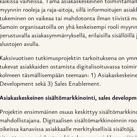
kaikissa vaiheissa. Tämä asiakaskeskeinen toimintamall
myynnin rooleja ja raja-aitoja, sillä informoitujen asi
tukeminen on vaikeaa tai mahdotonta ilman tiivistä m
Samoin organisaatoilla on yhä keskeisempi rooli myynn
perustuvalla asiakasymmärryksellä, erilaisilla sisällöill
alustojen avulla.
Kaksivuotisen tutkimusprojektin tarkoituksena on ymm
tukevat asiakkaiden ostamista digitalisoituvassa toimi
kolmeen täsmällisempään teemaan: 1) Asiakaskeskeinen
Development sekä 3) Sales Enablement.
Asiakaskeskeinen sisältömarkkinointi, sales developm
Projektin ensimmäinen osuus keskittyy sisältömarkkin
mahdollistajana. Digitaalisen sisältömarkkinoinnin rooli
oikeissa kanavissa asiakkaalle merkityksellisiä sisältöjä