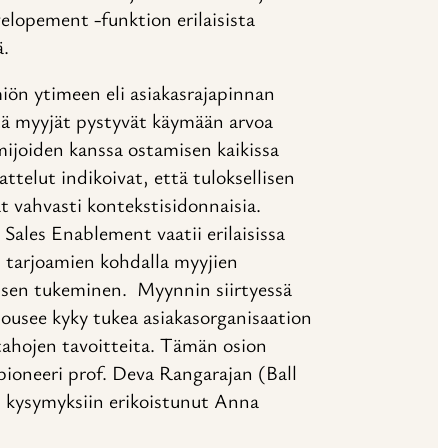
velopement -funktion erilaisista
ä.
iön ytimeen eli asiakasrajapinnan
ttä myyjät pystyvät käymään arvoa
mijoiden kanssa ostamisen kaikissa
ttelut indikoivat, että tuloksellisen
t vahvasti kontekstisidonnaisia.
 Sales Enablement vaatii erilaisissa
n tarjoamien kohdalla myyjien
 sen tukeminen. Myynnin siirtyessä
ousee kyky tukea asiakasorganisaation
 tahojen tavoitteita. Tämän osion
pioneeri prof. Deva Rangarajan (Ball
 kysymyksiin erikoistunut Anna