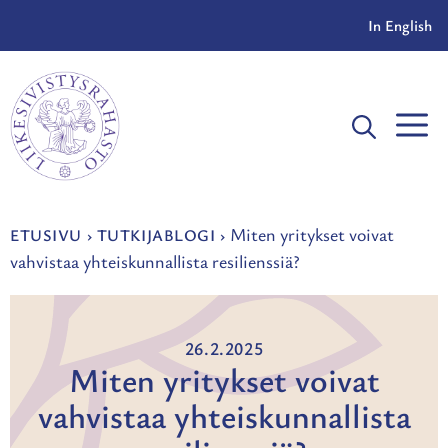
Siirry
In English
sisältöön
V
Miten yritykset voivat
ETUSIVU
›
TUTKIJABLOGI
›
vahvistaa yhteiskunnallista resilienssiä?
26.2.2025
Miten yritykset voivat
vahvistaa yhteiskunnallista