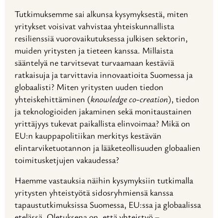
Tutkimuksemme sai alkunsa kysymyksestä, miten
yritykset voisivat vahvistaa yhteiskunnallista
resilienssiä vuorovaikutuksessa julkisen sektorin,
muiden yritysten ja tieteen kanssa. Millaista
sääntelyä ne tarvitsevat turvaamaan kestäviä
ratkaisuja ja tarvittavia innovaatioita Suomessa ja
globaalisti? Miten yritysten uuden tiedon
yhteiskehittäminen (
knowledge
co-creation
), tiedon
ja teknologioiden jakaminen sekä monitaustainen
yrittäjyys tukevat paikallista elinvoimaa? Mikä on
EU:n kauppapolitiikan merkitys kestävän
elintarviketuotannon ja lääketeollisuuden globaalien
toimitusketjujen vakaudessa?
Haemme vastauksia näihin kysymyksiin tutkimalla
yritysten yhteistyötä sidosryhmiensä kanssa
tapaustutkimuksissa Suomessa, EU:ssa ja globaalissa
etelässä. Oletuksena on, että yhteistyö –