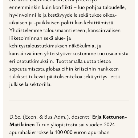
ennemminkin kuin konflikti – luo pohjaa taloudelle,
hyvinvoinnille ja kestävyydelle sekä tukee oikea-
aikaisen ja -paikkaisen politiikan kehittämistä.
Yhdistelemme talousmaantieteen, kansainvälisen
liiketoiminnan sekä alue- ja
kehitystaloustutkimuksen näkökulmia, ja
kansainvälinen yhteistyöverkostomme tuo osaamista
eri osatutkimuksiin. Tuottamalla uutta tietoa
sopeutumisesta globaaleihin kriiseihin hankkeen
tulokset tukevat päätöksentekoa sekä yritys- että
julkisella sektorilla.
D.Sc. (Econ. & Bus.Adm.). dosentti
Erja Kettunen-
Matilainen
Turun yliopistosta sai vuoden 2024
apurahakierroksella 100 000 euron apurahan