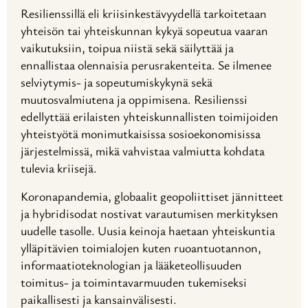
Resilienssillä eli kriisinkestävyydellä tarkoitetaan
yhteisön tai yhteiskunnan kykyä sopeutua vaaran
vaikutuksiin, toipua niistä sekä säilyttää ja
ennallistaa olennaisia perusrakenteita. Se ilmenee
selviytymis- ja sopeutumiskykynä sekä
muutosvalmiutena ja oppimisena. Resilienssi
edellyttää erilaisten yhteiskunnallisten toimijoiden
yhteistyötä monimutkaisissa sosioekonomisissa
järjestelmissä, mikä vahvistaa valmiutta kohdata
tulevia kriisejä.
Koronapandemia, globaalit geopoliittiset jännitteet
ja hybridisodat nostivat varautumisen merkityksen
uudelle tasolle. Uusia keinoja haetaan yhteiskuntia
ylläpitävien toimialojen kuten ruoantuotannon,
informaatioteknologian ja lääketeollisuuden
toimitus- ja toimintavarmuuden tukemiseksi
paikallisesti ja kansainvälisesti.