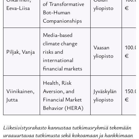
of Transformative
Eeva-Liisa
yliopisto
€
Bot-Human
Companionships
Media-based
climate change
Vaasan
100.0
Piljak, Vanja
risks and
yliopisto
€
international
financial markets
Health, Risk
Viinikainen,
Aversion, and
Jyväskylän
150.0
Jutta
Financial Market
yliopisto
€
Behavior (HERA)
Liikesivistysrahasto kannustaa tutkimusryhmiä tekemään
uraauurtavaa tutkimusta sekä kokoamaan ja hankkimaan