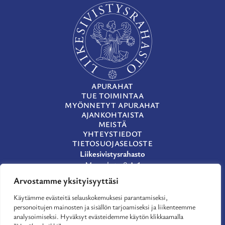
APURAHAT
TUE TOIMINTAA
MYÖNNETYT APURAHAT
AJANKOHTAISTA
MEISTÄ
YHTEYSTIEDOT
TIETOSUOJASELOSTE
Liikesivistysrahasto
Museokatu 8 A 1
00100 Helsinki
Arvostamme yksityisyyttäsi
(09) 659 933
Käytämme evästeitä selauskokemuksesi parantamiseksi,
lsr@lsr.fi
personoitujen mainosten ja sisällön tarjoamiseksi ja liikenteemme
LinkedIn
analysoimiseksi. Hyväksyt evästeidemme käytön klikkaamalla
Facebook