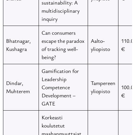
sustainability: A
multidisciplinary
inquiry
Can consumers
Bhatnagar,
escape the paradox
Aalto-
110.0
Kushagra
of tracking well-
yliopisto
€
being?
Gamification for
Leadership
Dindar,
Tampereen
Competence
100.0
Muhterem
yliopisto
Development –
€
GATE
Korkeasti
koulutetut
maahanmuuttajat