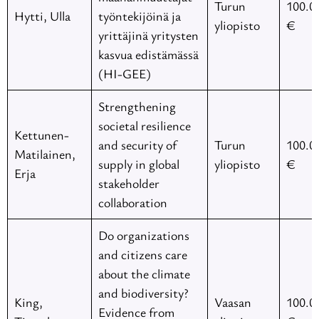
Turun
100.0
Hytti, Ulla
työntekijöinä ja
yliopisto
€
yrittäjinä yritysten
kasvua edistämässä
(HI-GEE)
Strengthening
societal resilience
Kettunen-
and security of
Turun
100.0
Matilainen,
supply in global
yliopisto
€
Erja
stakeholder
collaboration
Do organizations
and citizens care
about the climate
and biodiversity?
King,
Vaasan
100.0
Evidence from