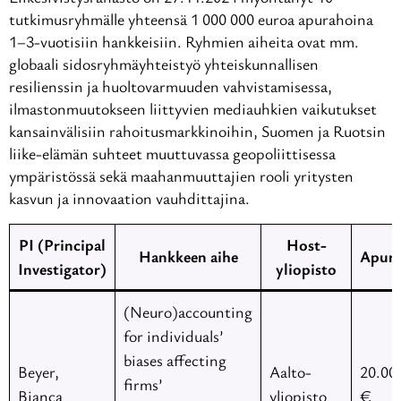
tutkimusryhmälle yhteensä 1 000 000 euroa apurahoina
1–3-vuotisiin hankkeisiin. Ryhmien aiheita ovat mm.
globaali sidosryhmäyhteistyö yhteiskunnallisen
resilienssin ja huoltovarmuuden vahvistamisessa,
ilmastonmuutokseen liittyvien mediauhkien vaikutukset
kansainvälisiin rahoitusmarkkinoihin, Suomen ja Ruotsin
liike-elämän suhteet muuttuvassa geopoliittisessa
ympäristössä sekä maahanmuuttajien rooli yritysten
kasvun ja innovaation vauhdittajina.
PI (Principal
Host-
Hankkeen aihe
Apur
Investigator)
yliopisto
(Neuro)accounting
for individuals’
biases affecting
Beyer,
Aalto-
20.00
firms’
Bianca
yliopisto
€