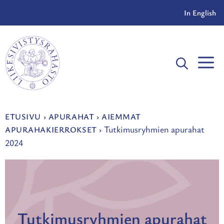
Siirry
In English
sisältöön
V
ETUSIVU
›
APURAHAT
›
AIEMMAT
Tutkimusryhmien apurahat
APURAHAKIERROKSET
›
2024
Tutkimusryhmien apurahat