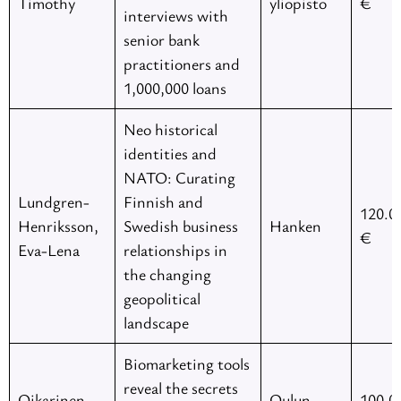
Timothy
yliopisto
€
interviews with
senior bank
practitioners and
1,000,000 loans
Neo historical
identities and
NATO: Curating
Lundgren-
Finnish and
120.0
Henriksson,
Swedish business
Hanken
€
Eva-Lena
relationships in
the changing
geopolitical
landscape
Biomarketing tools
reveal the secrets
Oikarinen,
Oulun
100.0