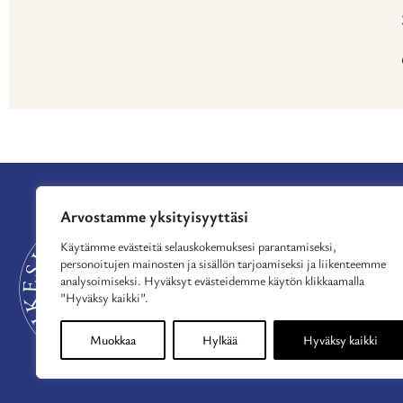
Arvostamme yksityisyyttäsi
APURAHAT
TUE TOIMINTAA
Käytämme evästeitä selauskokemuksesi parantamiseksi,
personoitujen mainosten ja sisällön tarjoamiseksi ja liikenteemme
MYÖNNETYT APU
analysoimiseksi. Hyväksyt evästeidemme käytön klikkaamalla
AJANKOHTAISTA
”Hyväksy kaikki”.
MEISTÄ
YHTEYSTIEDOT
Muokkaa
Hylkää
Hyväksy kaikki
TIETOSUOJASELOS