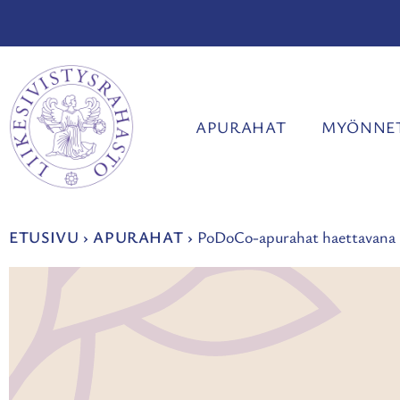
Siirry
sisältöön
APURAHAT
MYÖNNET
ETUSIVU
›
APURAHAT
›
PoDoCo-apurahat haettavana 