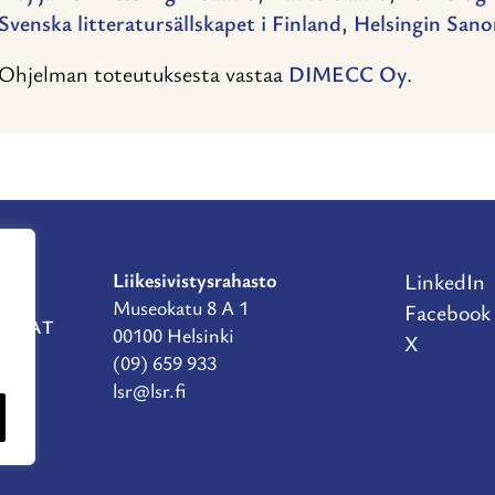
Svenska litteratursällskapet i Finland
,
Helsingin Sano
Ohjelman toteutuksesta vastaa
DIMECC Oy
.
Liikesivistysrahasto
LinkedIn
Museokatu 8 A 1
Facebook
RAHAT
00100 Helsinki
X
(09) 659 933
lsr@lsr.fi
TE