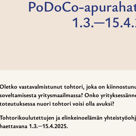
PoDoCo-apurahat
1.3.─15.4
Oletko vastavalmistunut tohtori, joka on kiinnostu
soveltamisesta yritysmaailmassa? Onko yrityksessänne s
toteutuksessa nuori tohtori voisi olla avuksi?
Tohtorikoulutettujen ja elinkeinoelämän yhteistyöo
haettavana 1.3.
─
15.4.2025.