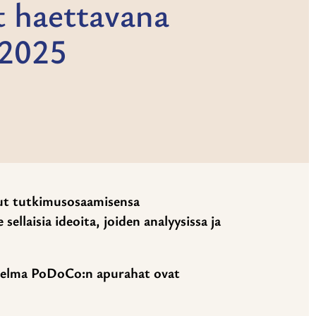
 haettavana
.2025
nut tutkimusosaamisensa
ellaisia ideoita, joiden analyysissa ja
hjelma PoDoCo:n apurahat ovat