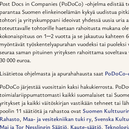
Post Docs in Companies (PoDoCo) -ohjelma edistää toht
parantaa Suomen elinkeinoelämän kykyä uudistua pitkä
tohtori ja yrityskumppani ideoivat yhdessä uusia uria
toteuttavalle tohtorille haetaan rahoitusta mukana ole
kokonaispituus on 1─2 vuotta ja se jakautuu kahteen 
myöntävät työskentelyapurahan vuodeksi tai puoleksi 
seuraa saman pituinen yrityksen rahoittama soveltava
30 000 euroa.
Lisätietoa ohjelmasta ja apurahahausta saat
PoDoCo-oh
PoDoCo järjestää vuosittain kaksi hakukierrosta. PoDo
toimialariippumattomasti kaikki suomalaiset tai Suomes
yritykset ja kaikki väitöskirjan vastikään tehneet tai l
poolin 11 säätiötä ja rahastoa ovat
Suomen Kulttuuri
Rahasto
,
Maa- ja vesitekniikan tuki ry
,
Svenska Kult
Maj ja Tor Nesslingin Säätiö
,
Kaute-säätiö
,
Teknologi