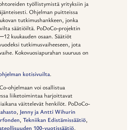
oreiden työllistymistä yrityksiin ja
jänteisesti. Ohjelman puitteissa
 aukovan tutkimushankkeen, jonka
vilta säätiöiltä. PoDoCo-projektin
6─12 kuukauden osaan. Säätiöt
vuodeksi tutkimusvaiheeseen, jota
 vaihe. Kokovuosiapurahan suuruus on
jelman kotisivuilta
.
Co-ohjelmaan voi osallistua
sa liiketoimintaa harjoittavat
ähiaikana väittelevät henkilöt. PoDoCo-
rahasto
,
Jenny ja Antti Wihurin
urfonden
,
Tekniikan Edistämissäätiö
,
ateollisuuden 100-vuotissäätiö
,