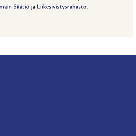
main Säätiö
ja
Liikesivistysrahasto
.