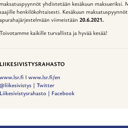
maksatuspyynnöt yhdistetään kesäkuun maksueriksi. M
saajille henkilökohtaisesti. Kesäkuun maksatuspyynnöt
apurahajärjestelmään viimeistään
20.6.2021.
Toivotamme kaikille turvallista ja hyvää kesää!
LIIKESIVISTYSRAHASTO
www.lsr.fi
I
www.lsr.fi/en
@liikesivistys | Twitter
Liikesivistysrahasto | Facebook