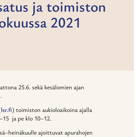
atus ja toimiston
lokuussa 2021
attona 25.6. sekä kesälomien ajan
.
(
lsr.fi
) toimiston aukioloaikoina ajalla
 13–15 ja pe klo 10–12.
ä–heinäkuulle ajoittuvat apurahojen