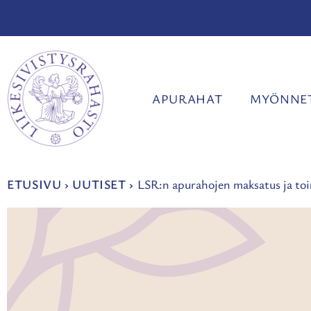
Siirry
sisältöön
APURAHAT
MYÖNNET
ETUSIVU
›
UUTISET
›
LSR:n apurahojen maksatus ja toi