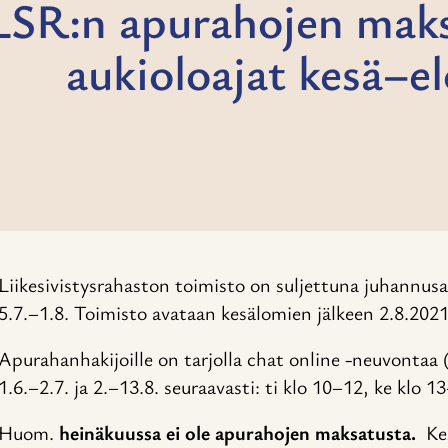
LSR:n apurahojen maks
aukioloajat kesä–e
Liikesivistysrahaston toimisto on suljettuna juhannusa
5.7.–1.8. Toimisto avataan kesälomien jälkeen 2.8.2021
Apurahanhakijoille on tarjolla chat online -neuvontaa 
1.6.–2.7. ja 2.–13.8. seuraavasti: ti klo 10–12, ke klo
Huom.
heinäkuussa
ei ole apurahojen maksatusta.
Kes