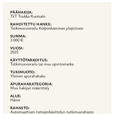
PÄÄHAKIJA
TkT Tuukka Ruotsalo
RAHOITETTU HANKE
Tutkimusvierailu Kööpenhaminan yliopistoon
SUMMA
3 000 €
VUOSI
2025
KÄYTTÖTARKOITUS
Tutkimusvierailu tai muu opintomatka
TUKIMUOTO
Yleinen apurahahaku
APURAHAKATEGORIA
Muu hakijan määrittely
ALUE
Häme
RAHASTO
Automaattisen tietojenkäsittelyn tutkimusrahasto