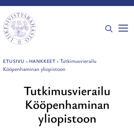
Siirry
sisältöön
V
Tutkimusvierailu
ETUSIVU
›
HANKKEET
›
Kööpenhaminan yliopistoon
Tutkimusvierailu
Kööpenhaminan
yliopistoon