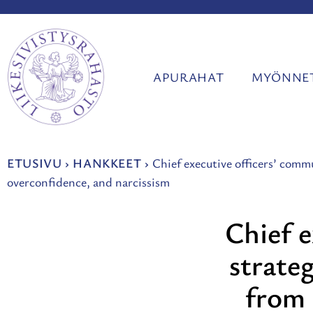
Siirry
sisältöön
APURAHAT
MYÖNNET
ETUSIVU
›
HANKKEET
›
Chief executive officers’ comm
overconfidence, and narcissism
Chief e
strateg
from