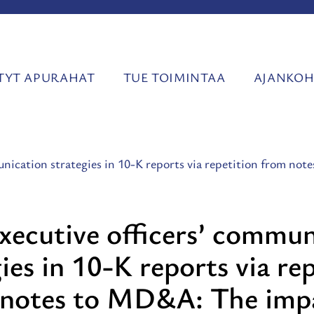
YT APURAHAT
TUE TOIMINTAA
AJANKOH
unication strategies in 10-K reports via repetition from not
xecutive officers’ commu
ies in 10-K reports via re
 notes to MD&A: The impa