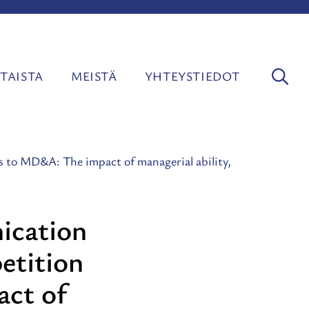
TAISTA
MEISTÄ
YHTEYSTIEDOT
es to MD&A: The impact of managerial ability,
nication
petition
ct of