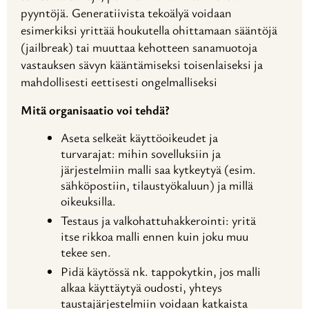
pyyntöjä. Generatiivista tekoälyä voidaan
esimerkiksi yrittää houkutella ohittamaan sääntöjä
(jailbreak) tai muuttaa kehotteen sanamuotoja
vastauksen sävyn kääntämiseksi toisenlaiseksi ja
mahdollisesti eettisesti ongelmalliseksi
Mitä organisaatio voi tehdä?
Aseta selkeät käyttöoikeudet ja
turvarajat: mihin sovelluksiin ja
järjestelmiin malli saa kytkeytyä (esim.
sähköpostiin, tilaustyökaluun) ja millä
oikeuksilla.
Testaus ja valkohattuhakkerointi: yritä
itse rikkoa malli ennen kuin joku muu
tekee sen.
Pidä käytössä nk. tappokytkin, jos malli
alkaa käyttäytyä oudosti, yhteys
taustajärjestelmiin voidaan katkaista