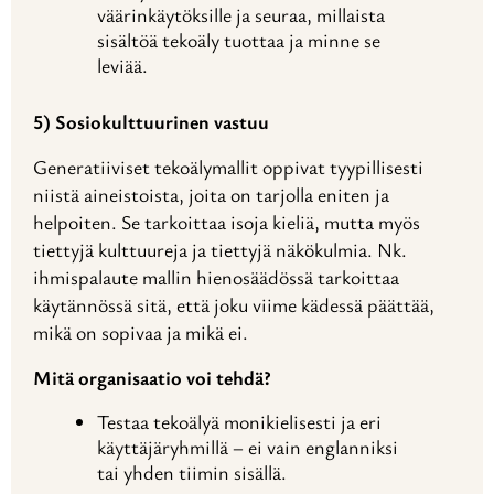
väärinkäytöksille ja seuraa, millaista
sisältöä tekoäly tuottaa ja minne se
leviää.
5) Sosiokulttuurinen vastuu
Generatiiviset tekoälymallit oppivat tyypillisesti
niistä aineistoista, joita on tarjolla eniten ja
helpoiten. Se tarkoittaa isoja kieliä, mutta myös
tiettyjä kulttuureja ja tiettyjä näkökulmia. Nk.
ihmispalaute mallin hienosäädössä tarkoittaa
käytännössä sitä, että joku viime kädessä päättää,
mikä on sopivaa ja mikä ei.
Mitä organisaatio voi tehdä?
Testaa tekoälyä monikielisesti ja eri
käyttäjäryhmillä – ei vain englanniksi
tai yhden tiimin sisällä.