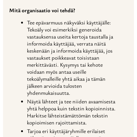
Mitä organisaatio voi tehdä?
Tee epävarmuus näkyväksi käyttäjälle:
Tekoäly voi esimerkiksi generoida
vastauksensa useita kertoja taustalla ja
informoida käyttäjää, verrata näitä
keskenään ja informoida käyttäjää, jos
vastaukset poikkeavat toisistaan
merkittävästi. Kysymys tai kehote
voidaan myös antaa useille
tekoälymalleille yhtä aikaa ja tämän
jälkeen arvioida tulosten
yhdenmukaisuutta.
Näytä lähteet ja tee niiden avaamisesta
yhtä helppoa kuin tekstin kopioinnista.
Harkitse lähteistämättömän tekstin
kopioimisen rajoittamista.
Tarjoa eri käyttäjäryhmille erilaiset