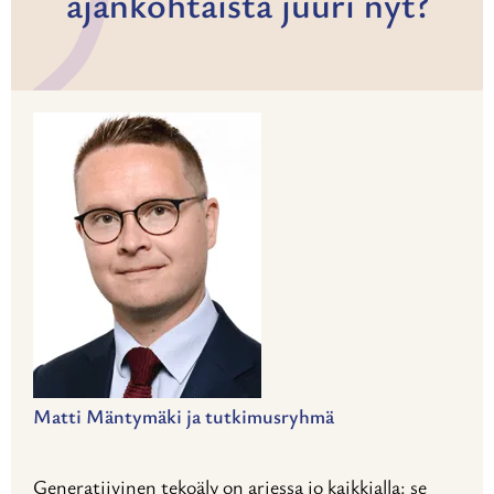
ajankohtaista juuri nyt?
Matti Mäntymäki ja tutkimusryhmä
Generatiivinen tekoäly on arjessa jo kaikkialla: se