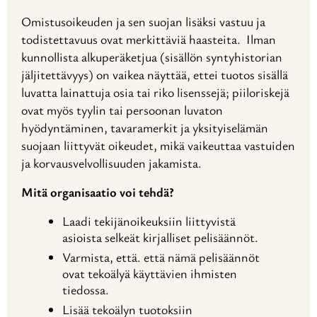
Omistusoikeuden ja sen suojan lisäksi vastuu ja
todistettavuus ovat merkittäviä haasteita. Ilman
kunnollista alkuperäketjua (sisällön syntyhistorian
jäljitettävyys) on vaikea näyttää, ettei tuotos sisällä
luvatta lainattuja osia tai riko lisenssejä; piiloriskejä
ovat myös tyylin tai persoonan luvaton
hyödyntäminen, tavaramerkit ja yksityiselämän
suojaan liittyvät oikeudet, mikä vaikeuttaa vastuiden
ja korvausvelvollisuuden jakamista.
Mitä organisaatio voi tehdä?
Laadi tekijänoikeuksiin liittyvistä
asioista selkeät kirjalliset pelisäännöt.
Varmista, että. että nämä pelisäännöt
ovat tekoälyä käyttävien ihmisten
tiedossa.
Lisää tekoälyn tuotoksiin