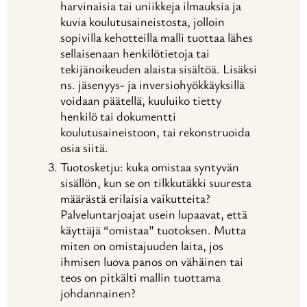
harvinaisia tai uniikkeja ilmauksia ja
kuvia koulutusaineistosta, jolloin
sopivilla kehotteilla malli tuottaa lähes
sellaisenaan henkilötietoja tai
tekijänoikeuden alaista sisältöä. Lisäksi
ns. jäsenyys- ja inversiohyökkäyksillä
voidaan päätellä, kuuluiko tietty
henkilö tai dokumentti
koulutusaineistoon, tai rekonstruoida
osia siitä.
Tuotosketju: kuka omistaa syntyvän
sisällön, kun se on tilkkutäkki suuresta
määrästä erilaisia vaikutteita?
Palveluntarjoajat usein lupaavat, että
käyttäjä “omistaa” tuotoksen. Mutta
miten on omistajuuden laita, jos
ihmisen luova panos on vähäinen tai
teos on pitkälti mallin tuottama
johdannainen?