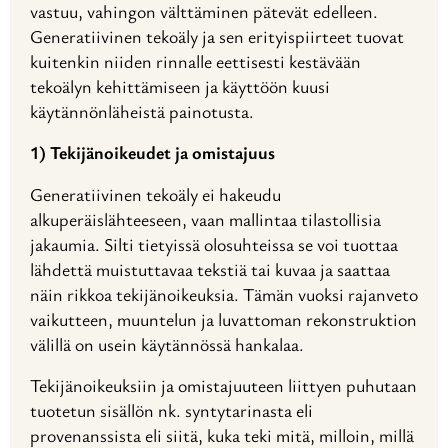
vastuu, vahingon välttäminen pätevät edelleen.
Generatiivinen tekoäly ja sen erityispiirteet tuovat
kuitenkin niiden rinnalle eettisesti kestävään
tekoälyn kehittämiseen ja käyttöön kuusi
käytännönläheistä painotusta.
1) Tekijänoikeudet ja omistajuus
Generatiivinen tekoäly ei hakeudu
alkuperäislähteeseen, vaan mallintaa tilastollisia
jakaumia. Silti tietyissä olosuhteissa se voi tuottaa
lähdettä muistuttavaa tekstiä tai kuvaa ja saattaa
näin rikkoa tekijänoikeuksia. Tämän vuoksi rajanveto
vaikutteen, muuntelun ja luvattoman rekonstruktion
välillä on usein käytännössä hankalaa.
Tekijänoikeuksiin ja omistajuuteen liittyen puhutaan
tuotetun sisällön nk. syntytarinasta eli
provenanssista eli siitä, kuka teki mitä, milloin, millä