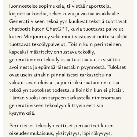
luonnostelee sopimuksia, tiivistää raportteja,
kirjoittaa koodia, tekee kuvia ja vastaa asiakkaalle.
Generatiiviseen tekoälyyn kuuluvat tekstiä tuottavat
chatbotit kuten ChatGPT, kuvia tuottavat palvelut
kuten Midjourney sekä muut vastaavat uutta sisältöä
tuottavat tekoälypalvelut. Toisin kuin perinteinen,
kapeaksi määritelty ennustava tekoäly,
generatiivinen tekoäly osaa tuottaa uutta sisältöä
avoimesta ja epämääräisestäkin pyynnöstä. Tulokset
ovat usein ainakin pinnallisesti tarkasteltuina
vakuuttavan oloisia. Ja juuri siksi saatamme ottaa
tekoälyn tuotokset todesta, silloinkin kun ei pitäisi.
Tämän vuoksi on tarpeen tarkastella nimenomaan
generatiiviseen tekoälyyn liittyviä eettisiä
kysymyksiä.
Perinteiset tekoälyn eettiset periaatteet kuten
oikeudenmukaisuus, yksityisyys, läpinäkyvyys,