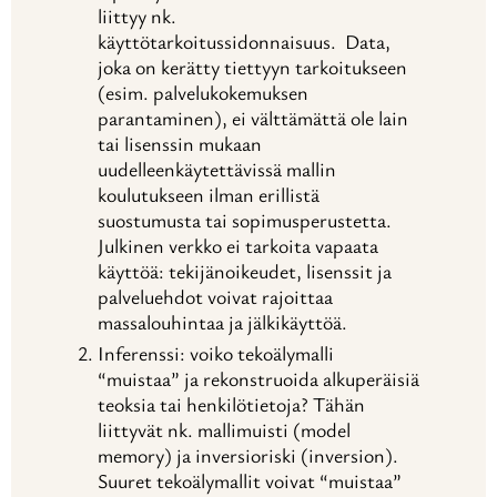
liittyy nk.
käyttötarkoitussidonnaisuus.
Data,
joka on kerätty tiettyyn tarkoitukseen
(esim. palvelukokemuksen
parantaminen), ei välttämättä ole lain
tai lisenssin mukaan
uudelleenkäytettävissä mallin
koulutukseen ilman erillistä
suostumusta tai sopimusperustetta.
Julkinen verkko ei tarkoita vapaata
käyttöä: tekijänoikeudet, lisenssit ja
palveluehdot voivat rajoittaa
massalouhintaa ja jälkikäyttöä.
Inferenssi: voiko tekoälymalli
“muistaa” ja rekonstruoida alkuperäisiä
teoksia tai henkilötietoja? Tähän
liittyvät nk. mallimuisti (model
memory) ja inversioriski (inversion).
Suuret tekoälymallit voivat “muistaa”