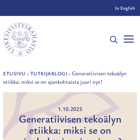
Siirry
In English
sisältöön
V
Generatiivisen tekoälyn
ETUSIVU
›
TUTKIJABLOGI
›
etiikka: miksi se on ajankohtaista juuri nyt?
1.10.2025
Generatiivisen tekoälyn
etiikka: miksi se on