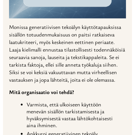
Monissa generatiivisen tekoälyn käyttötapauksissa
sisällön totuudenmukaisuus on paitsi ratkaiseva
laatukriteeri, myös keskeinen eettinen periaate.
Laaja kielimalli ennustaa tilastollisesti todennäköisiä
seuraavia sanoja, lauseita ja tekstikappaleita. Se ei
tarkista faktoja, ellei sille anneta työkaluja siihen.
Siksi se voi keksiä vakuuttavan mutta virheellisen
vastauksen ja jopa lähteitä, joita ei ole olemassa.
Mitä organisaatio voi tehdä?
Varmista, että ulkoiseen käyttöön
menevän sisällön tarkistamisesta ja
hyväksymisestä vastaa lähtökohtaisesti
aina ihminen.
Ankkuroi generatiivinen tekoäly