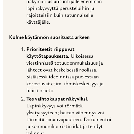
näkymät: asiantuntijalle enemmän
läpinäkyvyyttä perusteluihin ja
rajoitteisiin kuin satunnaiselle
käyttäjälle.
Kolme käytännön suositusta arkeen
Prioriteetit riippuvat
käyttötapauksesta.
Ulkoisessa
viestinnässä totuudenmukaisuus ja
lähteet ovat keskeisessä roolissa.
Sisäisessä ideoinnissa puolestaan
korostuvat esim. ihmiskeskeisyys ja
häiriönsieto.
Tee vaihtokaupat näkyviksi.
Läpinäkyvyys voi törmätä
yksityisyyteen; haitan vähennys voi
törmätä sananvapauteen. Dokumentoi
ja kommunikoi ristiriidat ja tehdyt
valinnat.