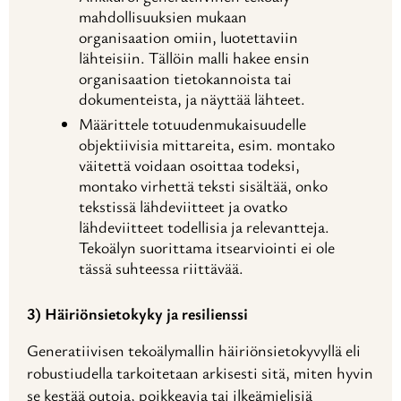
mahdollisuuksien mukaan
organisaation omiin, luotettaviin
lähteisiin. Tällöin malli hakee ensin
organisaation tietokannoista tai
dokumenteista, ja näyttää lähteet.
Määrittele totuudenmukaisuudelle
objektiivisia mittareita, esim. montako
väitettä voidaan osoittaa todeksi,
montako virhettä teksti sisältää, onko
tekstissä lähdeviitteet ja ovatko
lähdeviitteet todellisia ja relevantteja.
Tekoälyn suorittama itsearviointi ei ole
tässä suhteessa riittävää.
3) Häiriönsietokyky ja resilienssi
Generatiivisen tekoälymallin häiriönsietokyvyllä eli
robustiudella tarkoitetaan arkisesti sitä, miten hyvin
se kestää outoja, poikkeavia tai ilkeämielisiä