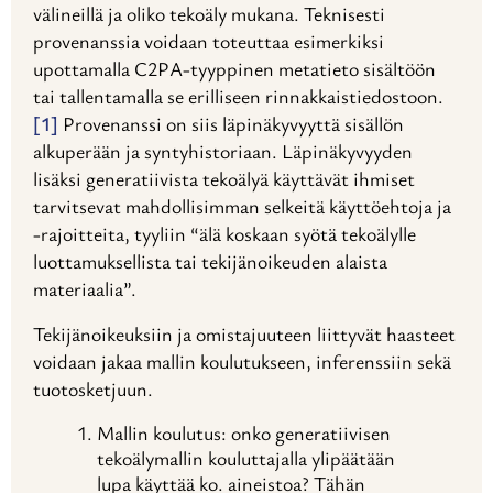
välineillä ja oliko tekoäly mukana. Teknisesti
provenanssia voidaan toteuttaa esimerkiksi
upottamalla C2PA-tyyppinen metatieto sisältöön
tai tallentamalla se erilliseen rinnakkaistiedostoon.
[1]
Provenanssi on siis läpinäkyvyyttä sisällön
alkuperään ja syntyhistoriaan. Läpinäkyvyyden
lisäksi generatiivista tekoälyä käyttävät ihmiset
tarvitsevat mahdollisimman selkeitä käyttöehtoja ja
-rajoitteita, tyyliin “älä koskaan syötä tekoälylle
luottamuksellista tai tekijänoikeuden alaista
materiaalia”.
Tekijänoikeuksiin ja omistajuuteen liittyvät haasteet
voidaan jakaa mallin koulutukseen, inferenssiin sekä
tuotosketjuun.
Mallin koulutus: onko generatiivisen
tekoälymallin kouluttajalla ylipäätään
lupa käyttää ko. aineistoa? Tähän