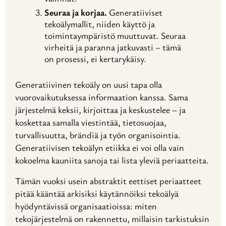
Seuraa ja korjaa.
Generatiiviset
tekoälymallit, niiden käyttö ja
toimintaympäristö muuttuvat. Seuraa
virheitä ja paranna jatkuvasti – tämä
on prosessi, ei kertarykäisy.
Generatiivinen tekoäly on uusi tapa olla
vuorovaikutuksessa informaation kanssa. Sama
järjestelmä keksii, kirjoittaa ja keskustelee – ja
koskettaa samalla viestintää, tietosuojaa,
turvallisuutta, brändiä ja työn organisointia.
Generatiivisen tekoälyn etiikka ei voi olla vain
kokoelma kauniita sanoja tai lista yleviä periaatteita.
Tämän vuoksi usein abstraktit eettiset periaatteet
pitää kääntää arkisiksi käytännöiksi tekoälyä
hyödyntävissä organisaatioissa: miten
tekojärjestelmä on rakennettu, millaisin tarkistuksin