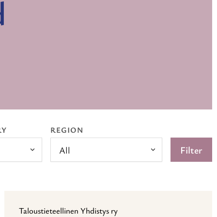
d
RY
REGION
Filter
All
Taloustieteellinen Yhdistys ry