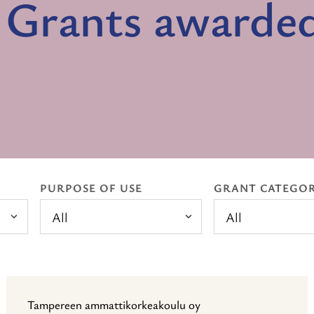
Grants awarde
PURPOSE OF USE
GRANT CATEGO
All
All
Tampereen ammattikorkeakoulu oy