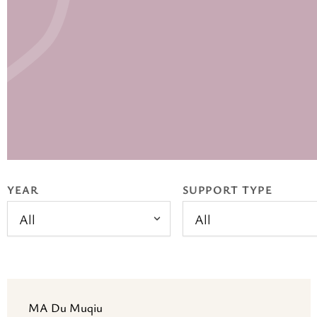
YEAR
SUPPORT TYPE
All
All
MA Du Muqiu