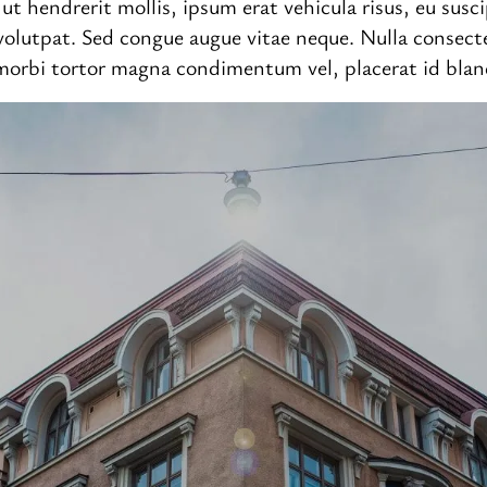
ut hendrerit mollis, ipsum erat vehicula risus, eu susc
volutpat. Sed congue augue vitae neque. Nulla consect
morbi tortor magna condimentum vel, placerat id bland