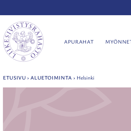
Siirry
sisältöön
APURAHAT
MYÖNNET
ETUSIVU
›
ALUETOIMINTA
›
Helsinki