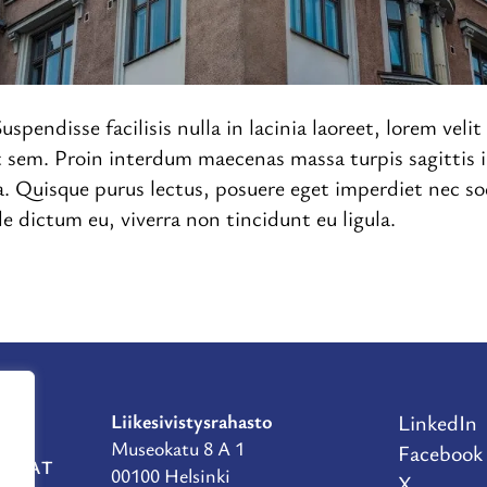
uspendisse facilisis nulla in lacinia laoreet, lorem veli
et sem. Proin interdum maecenas massa turpis sagittis
a. Quisque purus lectus, posuere eget imperdiet nec sod
e dictum eu, viverra non tincidunt eu ligula.
Liikesivistysrahasto
LinkedIn
Museokatu 8 A 1
Facebook
RAHAT
00100 Helsinki
X