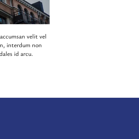
t accumsan velit vel
 in, interdum non
ales id arcu.