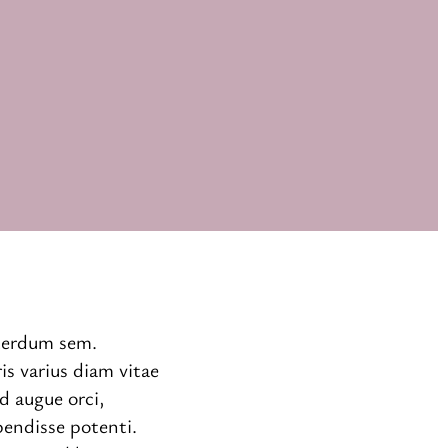
nterdum sem.
ris varius diam vitae
ed augue orci,
spendisse potenti.