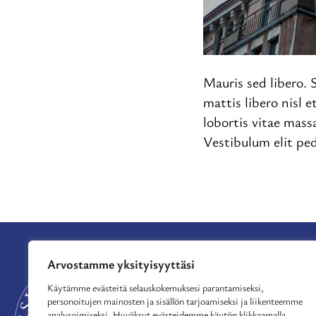
Mauris sed libero. S
mattis libero nisl 
lobortis vitae mass
Vestibulum elit ped
Arvostamme yksityisyyttäsi
APURAHAT
TUE TOIMINTAA
Käytämme evästeitä selauskokemuksesi parantamiseksi,
personoitujen mainosten ja sisällön tarjoamiseksi ja liikenteemme
MYÖNNETYT APU
analysoimiseksi. Hyväksyt evästeidemme käytön klikkaamalla