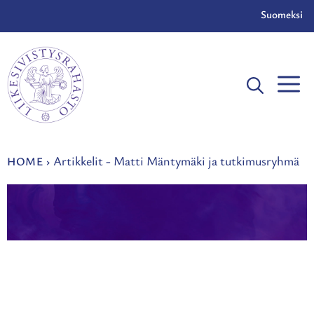
Skip
Suomeksi
to
content
Artikkelit - Matti Mäntymäki ja tutkimusryhmä
HOME
›