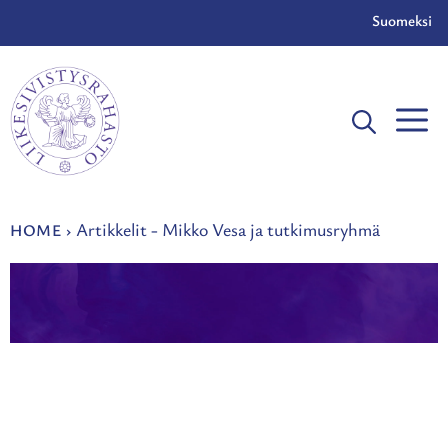
Skip
Suomeksi
to
content
Artikkelit - Mikko Vesa ja tutkimusryhmä
HOME
›