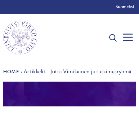
Skip
Suomeksi
to
content
Artikkelit - Jutta Viinikainen ja tutkimusryhmä
HOME
›